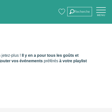
Recherche
MENU
Voir les favoris
s
n jetez-plus !
Il y en a pour tous les goûts et
jouter vos événements
préférés
à votre playlist