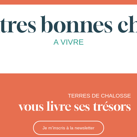
tres bonnes c
A VIVRE
 de février ?
TERRES DE CHALOSSE
vous livre ses trésors
Je m'inscris à la newsletter