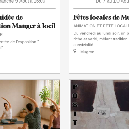
9
7
10
manche
Août
à 16:00
Du
au
Aoû
uidée de
Fêtes locales de 
tion Manger à loeil
ANIMATION ET FÊTE LOCAL
Du vendredi au lundi soir, un
E
riche et varié, mêlant tradition 
ntée de l’exposition "
convivialité
l"
Mugron