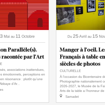
3
11
25
15
Mai
au
Octobre
Du
Avril
au
No
on Parallèle(s).
Manger à l'oeil. Le
 racontée par l'Art
Français à table e
siècles de photos
E
sés, associations inattendues,
CULTURELLE
s émotionnels, perceptions en
À l’occasion du Bicentenaire d
en résonance : plutôt qu’une
Photographie nationalement c
’Abbaye d’Ar...
2026-2027, le Musée de la Fa
es
Arts de la table a l’honneur de 
Samadet