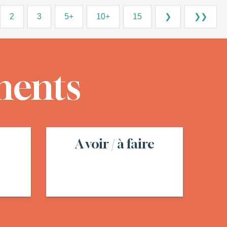
2
3
5+
10+
15
❯
❯❯
ments
A voir / à faire