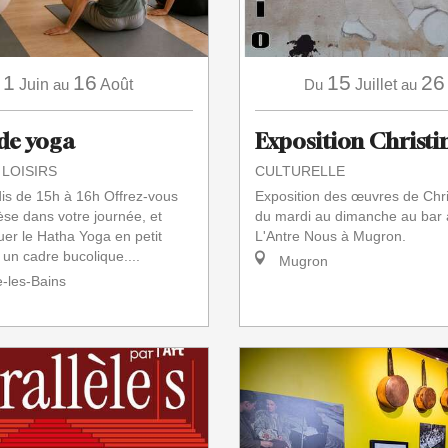
1
16
15
26
Juin
au
Août
Du
Juillet
au
de yoga
Exposition Christin
 LOISIRS
CULTURELLE
dis de 15h à 16h Offrez-vous
Exposition des œuvres de Chris
se dans votre journée, et
du mardi au dimanche au bar 
uer le Hatha Yoga en petit
L'Antre Nous à Mugron.
un cadre bucolique....
Mugron
les-Bains