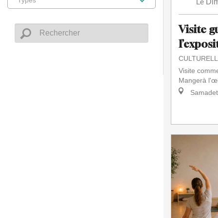
Le
Di
Visite g
l’exposi
CULTURELL
Visite comme
Mangerà l'œi
Samadet