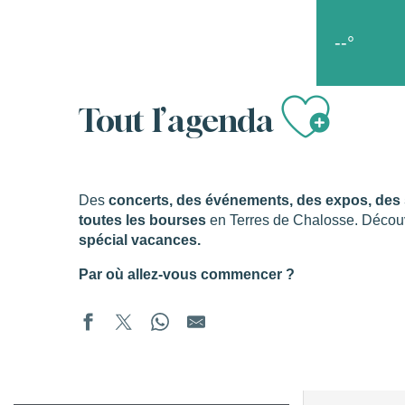
Aller
Accueil
Les bons moments
Tout l’agenda
au
--°
contenu
principal
Ajou
s
Tout l’agenda
Des
concerts, des événements, des expos, des s
toutes les bourses
en Terres de Chalosse. Décou
spécial vacances.
Par où allez-vous commencer ?