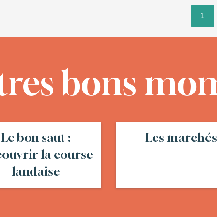
1
tres bons mo
Le bon saut :
Les marchés
ouvrir la course
landaise