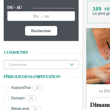
DU - AU
169
ré
Le plus gr
Rechercher
COMMUNES
PÉRIODE DE MANIFESTATION
Aujourd'hui
12
Le
Di
Demain
10
Dimanch
Week-end
12