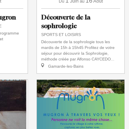
1
16
t
Du
Juin
au
Août
Mugron
Découverte de la
sophrologie
E
 programme
SPORTS ET LOISIRS
et
Découverte de la sophrologie tous les
mardis de 15h à 15h45 Profitez de votre
séjour pour découvrir la Sophrologie,
méthode créée par Alfonso CAYCEDO...
Gamarde-les-Bains