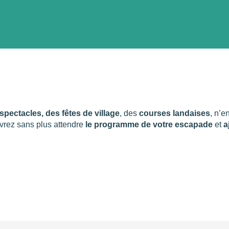
ter aux favori
pectacles, des fêtes de village
, des
courses landaises
, n’e
vrez sans plus attendre
le programme de votre escapade
et
a