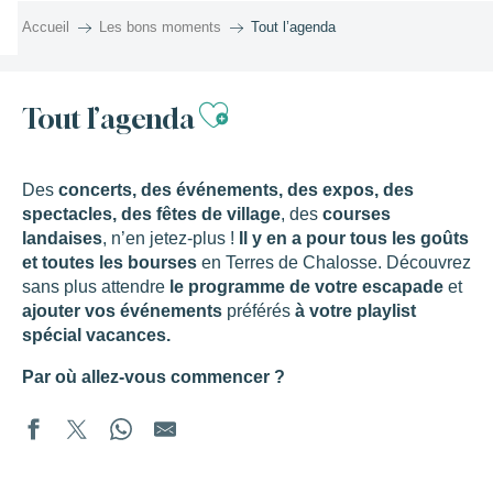
Aller
Accueil
Les bons moments
Tout l’agenda
au
contenu
principal
Ajouter aux favor
Tout l’agenda
Des
concerts, des événements, des expos, des
spectacles, des fêtes de village
, des
courses
landaises
, n’en jetez-plus !
Il y en a pour tous les goûts
et toutes les bourses
en Terres de Chalosse. Découvrez
sans plus attendre
le programme de votre escapade
et
ajouter vos événements
préférés
à votre playlist
spécial vacances.
Par où allez-vous commencer ?