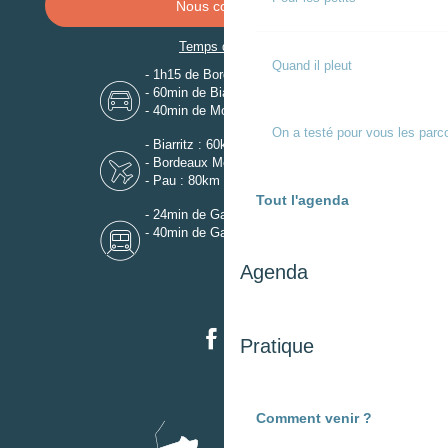
Nous contacter
Temps de trajet
Quand il pleut
- 1h15 de Bordeaux
- 60min de Biarritz
- 40min de Mont-de-Marsan
On a testé pour vous les parc
- Biarritz : 60km
- Bordeaux Mérignac : 110km
- Pau : 80km
Tout l'agenda
- 24min de Gare de Dax
- 40min de Gare de Mont-de-Marsan
Agenda
Pratique
Comment venir ?