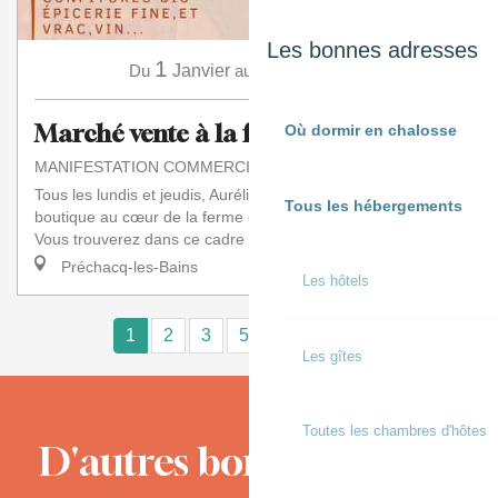
Les bonnes adresses
1
31
Du
Janvier
au
Décembre
Marché vente à la ferme
Où dormir en chalosse
MANIFESTATION COMMERCIALE
Tous les lundis et jeudis, Aurélie vous accueille dans sa
Tous les hébergements
boutique au cœur de la ferme en maraîchage biologique.
Vous trouverez dans ce cadre agréable...
Préchacq-les-Bains
Les hôtels
1
2
3
5+
10+
15
❯
❯❯
Les gîtes
Toutes les chambres d'hôtes
D'autres bons moments