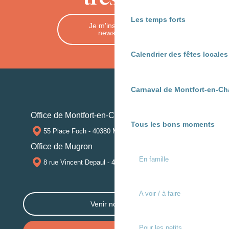
Les temps forts
Je m'inscris à la
newsletter
Calendrier des fêtes locale
Carnaval de Montfort-en-Ch
Office de Montfort-en-Chalosse
Tous les bons moments
55 Place Foch - 40380 MONTFORT-EN-CHALOSSE
Office de Mugron
En famille
8 rue Vincent Depaul - 40250 MUGRON
A voir / à faire
Venir nous voir
Pour les petits