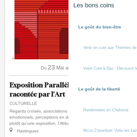
Les bons coins
Le goût du bien-être
Venir en cure aux Thermes de
23
11
Du
Mai
au
Octobre
Votre Cure à Dax : Découvrir l
Exposition Parallèle(s). Arthous
Le goût de la liberté
racontée par l'Art
CULTURELLE
Randonnées en Chalosse
Regards croisés, associations inattendues, carambolages
émotionnels, perceptions en décalage ou en résonance :
plutôt qu’une exposition, l’Abbaye d’Ar...
Micro Z'aventure "Adiu les Lan
Hastingues