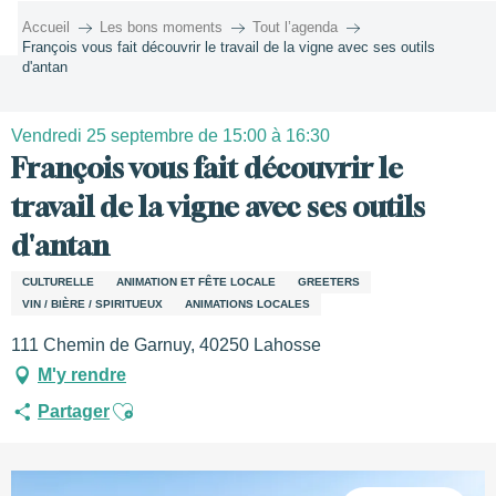
Aller
Accueil
Les bons moments
Tout l’agenda
au
François vous fait découvrir le travail de la vigne avec ses outils
contenu
d'antan
principal
Vendredi 25 septembre de 15:00 à 16:30
François vous fait découvrir le
travail de la vigne avec ses outils
d'antan
CULTURELLE
ANIMATION ET FÊTE LOCALE
GREETERS
VIN / BIÈRE / SPIRITUEUX
ANIMATIONS LOCALES
111 Chemin de Garnuy, 40250 Lahosse
M'y rendre
Ajouter aux favoris
Partager