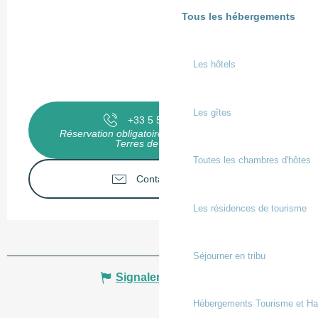
Tous les hébergements
Les hôtels
Les gîtes
+33 5 58 98 58
▒▒
Réservation obligatoire à l'office de tourisme
Terres de Chalosse
Toutes les chambres d'hôtes
Contactez-nous
Les résidences de tourisme
Séjourner en tribu
Signaler une erreur
Hébergements Tourisme et Ha