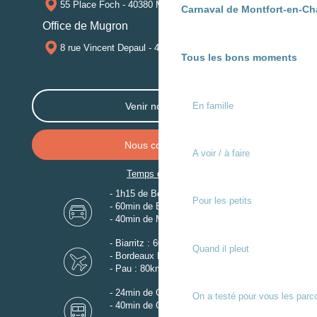
55 Place Foch - 40380 MONTFORT-EN-CHALOSSE
Carnaval de Montfort-en-Ch
Office de Mugron
8 rue Vincent Depaul - 40250 MUGRON
Tous les bons moments
En famille
Venir nous voir
Nous contacter
A voir / à faire
Temps de trajet
- 1h15 de Bordeaux
Pour les petits
- 60min de Biarritz
- 40min de Mont-de-Marsan
- Biarritz : 60km
Quand il pleut
- Bordeaux Mérignac : 110km
- Pau : 80km
- 24min de Gare de Dax
On a testé pour vous les parc
- 40min de Gare de Mont-de-Marsan