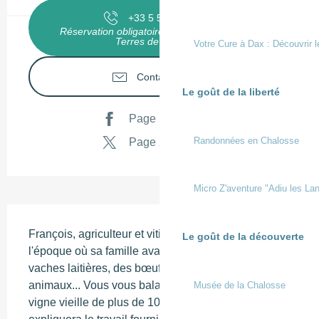
+33 5 58 98 58
▒▒
Réservation obligatoire à l'office de tourisme
Terres de Chalosse
Votre Cure à Dax : Découvrir l
Contactez-nous
Le goût de la liberté
Page Facebook
Randonnées en Chalosse
Page X
Micro Z'aventure "Adiu les Lan
Description
François, agriculteur et viticulteur, vous racontera 
Le goût de la découverte
l'époque où sa famille avait une ferme avec des 
vaches laitières, des bœufs et bien d'autres 
animaux... Vous vous baladerez avec lui dans sa 
Musée de la Chalosse
vigne vieille de plus de 100 ans et il vous 