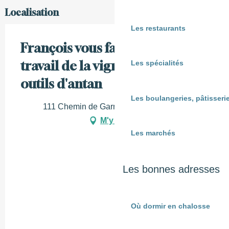
Localisation
Les restaurants
François vous fait découvrir le
travail de la vigne avec ses
Les spécialités
outils d'antan
Les boulangeries, pâtisserie
111 Chemin de Garnuy, 40250 Lahosse
M'y rendre
Les marchés
Les bonnes adresses
Où dormir en chalosse