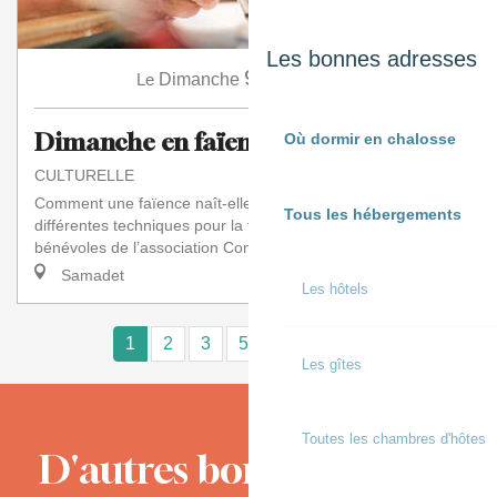
Les bonnes adresses
9
Le
Dimanche
Août
à 15:30
Dimanche en faïence
Où dormir en chalosse
CULTURELLE
Comment une faïence naît-elle de la terre ? Quelles sont les
Tous les hébergements
différentes techniques pour la façonner ? Animées par les
bénévoles de l’association Comi...
Samadet
Les hôtels
1
2
3
5+
10+
15
❯
❯❯
Les gîtes
Toutes les chambres d'hôtes
D'autres bons moments