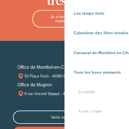
trésors
Les temps forts
Je m'inscris à la
newsletter
Calendrier des fêtes locale
Carnaval de Montfort-en-Ch
Office de Montfort-en-Chalosse
Tous les bons moments
55 Place Foch - 40380 MONTFORT-EN-CHALOSSE
Office de Mugron
En famille
8 rue Vincent Depaul - 40250 MUGRON
A voir / à faire
Venir nous voir