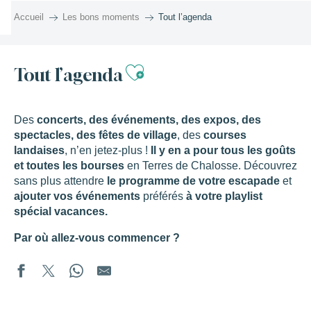
Aller
Accueil
Les bons moments
Tout l’agenda
au
contenu
principal
Ajouter aux favor
Tout l’agenda
Des
concerts, des événements, des expos, des
spectacles, des fêtes de village
, des
courses
landaises
, n’en jetez-plus !
Il y en a pour tous les goûts
et toutes les bourses
en Terres de Chalosse. Découvrez
sans plus attendre
le programme de votre escapade
et
ajouter vos événements
préférés
à votre playlist
spécial vacances.
Par où allez-vous commencer ?