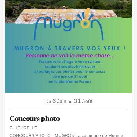
6
31
Du
Juin
au
Août
Concours photo
CULTURELLE
CONCOURS PHOTO - MUGRON La commune de Mugron