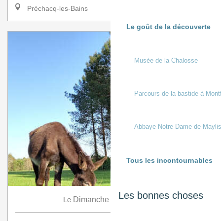
Préchacq-les-Bains
Le goût de la découverte
Musée de la Chalosse
Parcours de la bastide à Mont
Abbaye Notre Dame de Mayli
Tous les incontournables
Les bonnes choses
9
Le
Dimanche
Août
à 9:30