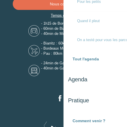
Pour les petits
Nous contacter
Temps de trajet
Quand il pleut
- 1h15 de Bordeaux
- 60min de Biarritz
- 40min de Mont-de-Marsan
On a testé pour vous les parc
- Biarritz : 60km
- Bordeaux Mérignac : 110km
- Pau : 80km
Tout l'agenda
- 24min de Gare de Dax
- 40min de Gare de Mont-de-Marsan
Agenda
Pratique
Comment venir ?