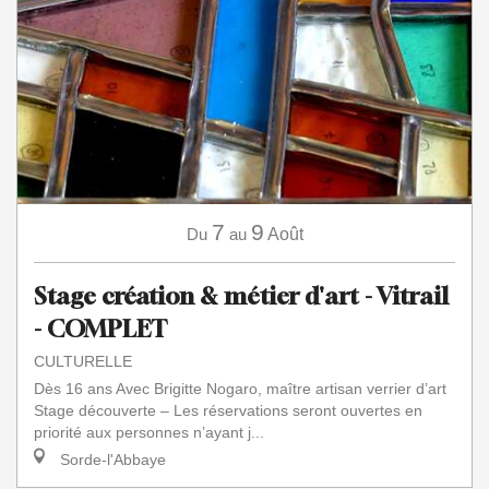
7
9
Du
au
Août
Stage création & métier d'art - Vitrail
- COMPLET
CULTURELLE
Dès 16 ans Avec Brigitte Nogaro, maître artisan verrier d’art
Stage découverte – Les réservations seront ouvertes en
priorité aux personnes n’ayant j...
Sorde-l'Abbaye