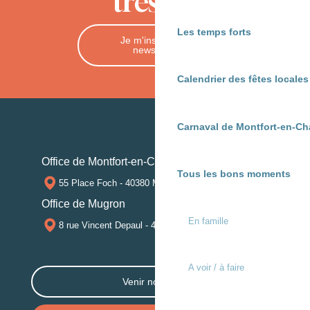
trésors
Les temps forts
Je m'inscris à la
newsletter
Calendrier des fêtes locale
Carnaval de Montfort-en-Ch
Office de Montfort-en-Chalosse
Tous les bons moments
55 Place Foch - 40380 MONTFORT-EN-CHALOSSE
Office de Mugron
En famille
8 rue Vincent Depaul - 40250 MUGRON
A voir / à faire
Venir nous voir