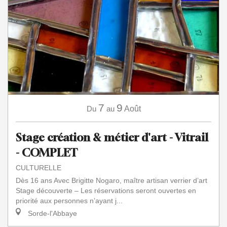
7
9
Du
au
Août
Stage création & métier d'art - Vitrail
- COMPLET
CULTURELLE
Dès 16 ans Avec Brigitte Nogaro, maître artisan verrier d’art
Stage découverte – Les réservations seront ouvertes en
priorité aux personnes n’ayant j...
Sorde-l'Abbaye