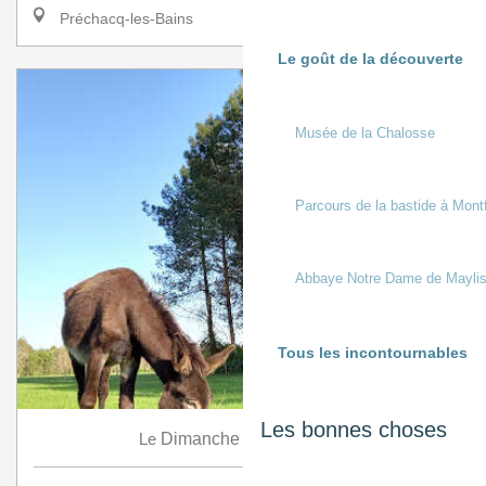
Préchacq-les-Bains
Le goût de la découverte
Musée de la Chalosse
Parcours de la bastide à Mont
Abbaye Notre Dame de Mayli
Tous les incontournables
Les bonnes choses
9
Le
Dimanche
Août
à 9:30