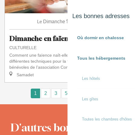
Les bonnes adresses
9
Le
Dimanche
Août
à 15:30
Dimanche en faïence
Où dormir en chalosse
CULTURELLE
Comment une faïence naît-elle de la terre ? Quelles sont les
Tous les hébergements
différentes techniques pour la façonner ? Animées par les
bénévoles de l’association Comi...
Samadet
Les hôtels
1
2
3
5+
10+
15
❯
❯❯
Les gîtes
Toutes les chambres d'hôtes
D'autres bons moments