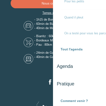
Pour les petits
Nous contacter
Temps de trajet
Quand il pleut
- 1h15 de Bordeaux
- 60min de Biarritz
- 40min de Mont-de-Marsan
On a testé pour vous les parc
- Biarritz : 60km
- Bordeaux Mérignac : 110km
- Pau : 80km
Tout l'agenda
- 24min de Gare de Dax
- 40min de Gare de Mont-de-Marsan
Agenda
Pratique
Comment venir ?