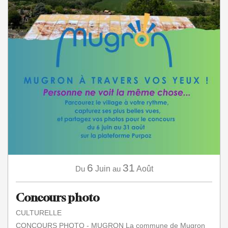
6
31
Du
Juin
au
Août
Concours photo
CULTURELLE
CONCOURS PHOTO - MUGRON La commune de Mugron