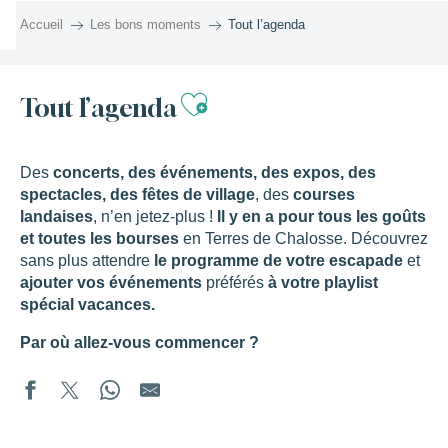
Aller
Accueil
Les bons moments
Tout l’agenda
au
contenu
principal
Ajouter aux favor
Tout l’agenda
Des
concerts, des événements, des expos, des
spectacles, des fêtes de village
, des
courses
landaises
, n’en jetez-plus !
Il y en a pour tous les goûts
et toutes les bourses
en Terres de Chalosse. Découvrez
sans plus attendre
le programme de votre escapade
et
ajouter vos événements
préférés
à votre playlist
spécial vacances.
Par où allez-vous commencer ?