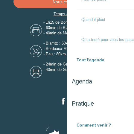
Nous contacter
Temps de trajet
Quand il pleut
- 1h15 de Bordeaux
- 60min de Biarritz
- 40min de Mont-de-Marsan
On a testé pour vous les parc
- Biarritz : 60km
- Bordeaux Mérignac : 110km
- Pau : 80km
Tout l'agenda
- 24min de Gare de Dax
- 40min de Gare de Mont-de-Marsan
Agenda
Pratique
Comment venir ?