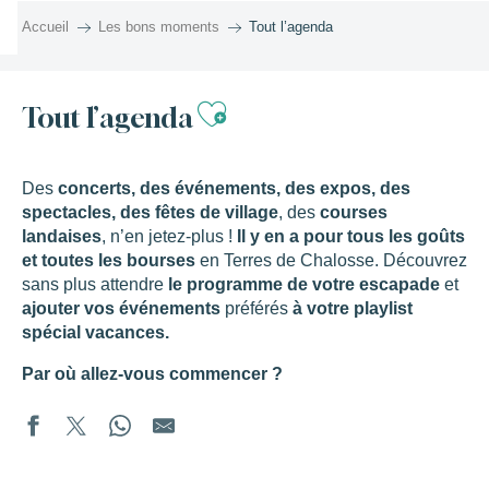
Aller
Accueil
Les bons moments
Tout l’agenda
au
contenu
principal
Ajouter aux favor
Tout l’agenda
Des
concerts, des événements, des expos, des
spectacles, des fêtes de village
, des
courses
landaises
, n’en jetez-plus !
Il y en a pour tous les goûts
et toutes les bourses
en Terres de Chalosse. Découvrez
sans plus attendre
le programme de votre escapade
et
ajouter vos événements
préférés
à votre playlist
spécial vacances.
Par où allez-vous commencer ?