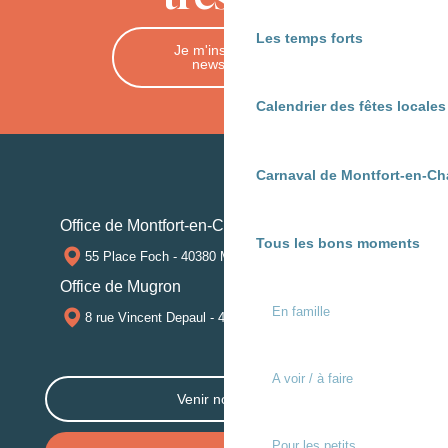
Les temps forts
Je m'inscris à la
newsletter
Calendrier des fêtes locale
Carnaval de Montfort-en-Ch
Office de Montfort-en-Chalosse
Tous les bons moments
55 Place Foch - 40380 MONTFORT-EN-CHALOSSE
Office de Mugron
En famille
8 rue Vincent Depaul - 40250 MUGRON
A voir / à faire
Venir nous voir
Pour les petits