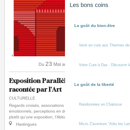
Les bons coins
Le goût du bien-être
Venir en cure aux Thermes de
23
11
Du
Mai
au
Octobre
Votre Cure à Dax : Découvrir l
Exposition Parallèle(s). Arthous
Le goût de la liberté
racontée par l'Art
CULTURELLE
Randonnées en Chalosse
Regards croisés, associations inattendues, carambolages
émotionnels, perceptions en décalage ou en résonance :
plutôt qu’une exposition, l’Abbaye d’Ar...
Micro Z'aventure "Adiu les Lan
Hastingues