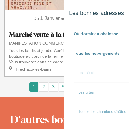
Les bonnes adresses
1
31
Du
Janvier
au
Décembre
Marché vente à la ferme
Où dormir en chalosse
MANIFESTATION COMMERCIALE
Tous les lundis et jeudis, Aurélie vous accueille dans sa
Tous les hébergements
boutique au cœur de la ferme en maraîchage biologique.
Vous trouverez dans ce cadre agréable...
Préchacq-les-Bains
Les hôtels
1
2
3
5+
10+
15
❯
❯❯
Les gîtes
Toutes les chambres d'hôtes
D'autres bons moments