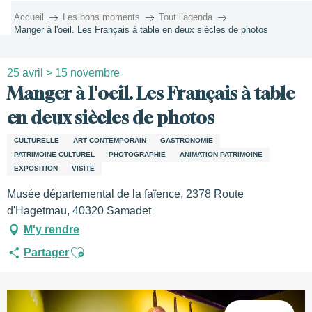
Aller
Accueil
Les bons moments
Tout l’agenda
au
Manger à l'oeil. Les Français à table en deux siècles de photos
contenu
principal
25 avril > 15 novembre
Manger à l'oeil. Les Français à table
en deux siècles de photos
CULTURELLE
ART CONTEMPORAIN
GASTRONOMIE
PATRIMOINE CULTUREL
PHOTOGRAPHIE
ANIMATION PATRIMOINE
EXPOSITION
VISITE
Musée départemental de la faïence, 2378 Route
d'Hagetmau, 40320 Samadet
M'y rendre
Ajouter aux favoris
Partager