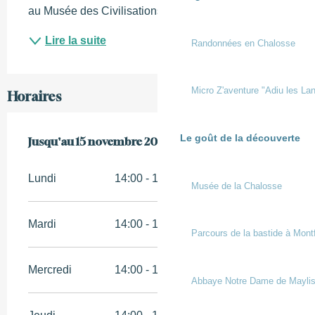
au Musée des Civilisations de l'Europe et de la...
Lire la suite
Randonnées en Chalosse
Micro Z'aventure "Adiu les Lan
Horaires
Le goût de la découverte
Du
Jusqu'au
25 avril 2026
15 novembre 2026
au
15 novembre 2026
Lundi
14:00 - 18:00
Musée de la Chalosse
Mardi
14:00 - 18:00
Parcours de la bastide à Mont
Mercredi
14:00 - 18:00
Abbaye Notre Dame de Mayli