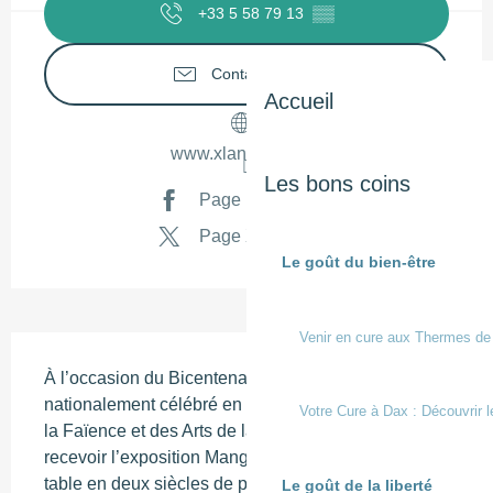
+33 5 58 79 13
▒▒
Contactez-nous
Accueil
www.xlandes-info.fr
Les bons coins
Page Facebook
Page X
Le goût du bien-être
Venir en cure aux Thermes de
Description
À l’occasion du Bicentenaire de la Photographie 
nationalement célébré en 2026-2027, le Musée de 
Votre Cure à Dax : Découvrir l
la Faïence et des Arts de la table a l’honneur de 
recevoir l’exposition Manger à l’œil. Les Français à 
table en deux siècles de photos, présentée en 2018 
Le goût de la liberté