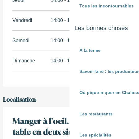
Jeudi
14:00 - 18:00
Tous les incontournables
Vendredi
14:00 - 18:00
Les bonnes choses
Samedi
14:00 - 18:00
À la ferme
Dimanche
14:00 - 18:00
Savoir-faire : les producte
Où pique-niquer en Chaloss
Localisation
Les restaurants
Manger à l'oeil. Les Français à
table en deux siècles de photos
Les spécialités