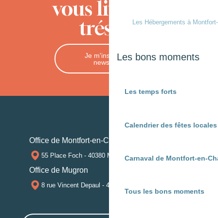
vous livre ses
trésors
Les Hébergements à Montfort
Je m'inscris à la
Les bons moments
newsletter
Les temps forts
Calendrier des fêtes locale
Office de Montfort-en-Chalosse
55 Place Foch - 40380 MONTFORT-EN-CHALOSSE
Carnaval de Montfort-en-Ch
Office de Mugron
8 rue Vincent Depaul - 40250 MUGRON
Tous les bons moments