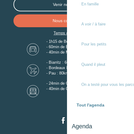
En famille
Venir nous voir
Nous contacter
A voir / à faire
Temps de trajet
- 1h15 de Bordeaux
Pour les petits
- 60min de Biarritz
- 40min de Mont-de-Marsan
- Biarritz : 60km
Quand il pleut
- Bordeaux Mérignac : 110km
- Pau : 80km
- 24min de Gare de Dax
On a testé pour vous les parc
- 40min de Gare de Mont-de-Marsan
Tout l'agenda
Agenda