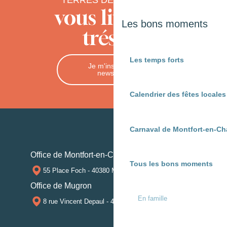
vous livre ses
Les bons moments
trésors
Les temps forts
Je m'inscris à la
newsletter
Calendrier des fêtes locale
Carnaval de Montfort-en-Ch
Office de Montfort-en-Chalosse
Tous les bons moments
55 Place Foch - 40380 MONTFORT-EN-CHALOSSE
Office de Mugron
En famille
8 rue Vincent Depaul - 40250 MUGRON