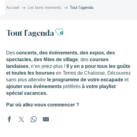
Aller
Accueil
Les bons moments
Tout l’agenda
au
contenu
principal
Ajouter aux favor
Tout l’agenda
Des
concerts, des événements, des expos, des
spectacles, des fêtes de village
, des
courses
landaises
, n’en jetez-plus !
Il y en a pour tous les goûts
et toutes les bourses
en Terres de Chalosse. Découvrez
sans plus attendre
le programme de votre escapade
et
ajouter vos événements
préférés
à votre playlist
spécial vacances.
Par où allez-vous commencer ?