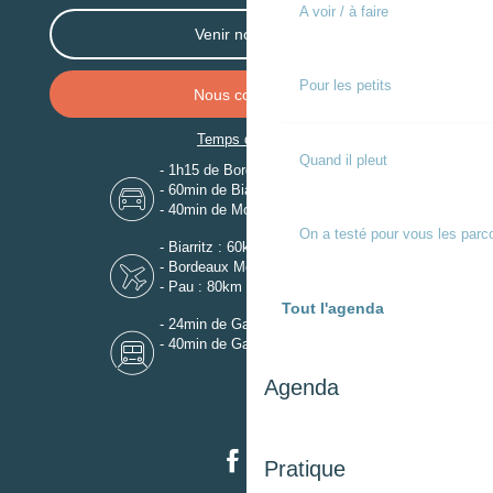
A voir / à faire
Venir nous voir
Pour les petits
Nous contacter
Temps de trajet
Quand il pleut
- 1h15 de Bordeaux
- 60min de Biarritz
- 40min de Mont-de-Marsan
On a testé pour vous les parc
- Biarritz : 60km
- Bordeaux Mérignac : 110km
- Pau : 80km
Tout l'agenda
- 24min de Gare de Dax
- 40min de Gare de Mont-de-Marsan
Agenda
Pratique