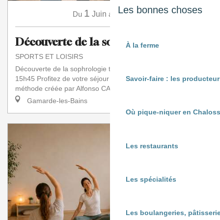
Les bonnes choses
1
16
Du
Juin
au
Août
Découverte de la sophrologie
À la ferme
SPORTS ET LOISIRS
Découverte de la sophrologie tous les mardis de 15h à
15h45 Profitez de votre séjour pour découvrir la Sophrologie,
Savoir-faire : les producte
méthode créée par Alfonso CAYCEDO...
Gamarde-les-Bains
Où pique-niquer en Chaloss
Les restaurants
Les spécialités
Les boulangeries, pâtisserie