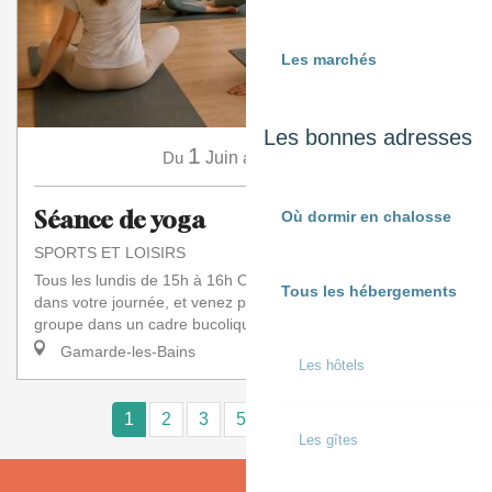
Les marchés
Les bonnes adresses
1
16
Du
Juin
au
Août
Séance de yoga
Où dormir en chalosse
SPORTS ET LOISIRS
Tous les lundis de 15h à 16h Offrez-vous une parenthèse
Tous les hébergements
dans votre journée, et venez pratiquer le Hatha Yoga en petit
groupe dans un cadre bucolique....
Gamarde-les-Bains
Les hôtels
1
2
3
5+
10+
16
❯
❯❯
Les gîtes