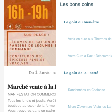
Les bons coins
Le goût du bien-être
Venir en cure aux Thermes de
Votre Cure à Dax : Découvrir l
1
31
Du
Janvier
au
Décembre
Le goût de la liberté
Marché vente à la ferme
Randonnées en Chalosse
MANIFESTATION COMMERCIALE
Tous les lundis et jeudis, Aurélie vous accueille dans sa
boutique au cœur de la ferme en maraîchage biologique.
Micro Z'aventure "Adiu les Lan
Vous trouverez dans ce cadre agréable...