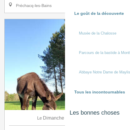
Préchacq-les-Bains
Le goût de la découverte
Musée de la Chalosse
Parcours de la bastide à Mont
Abbaye Notre Dame de Mayli
Tous les incontournables
Les bonnes choses
9
Le
Dimanche
Août
à 9:30