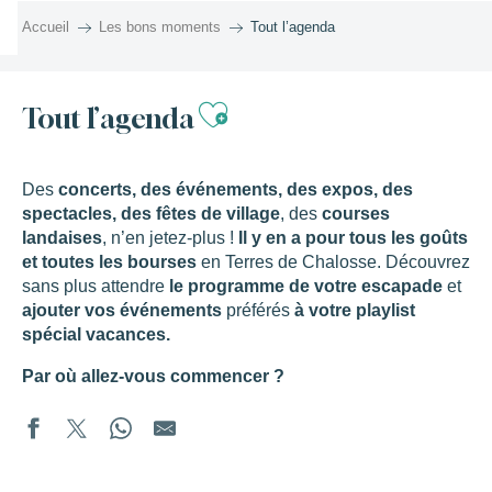
Aller
Accueil
Les bons moments
Tout l’agenda
au
contenu
principal
Ajouter aux favor
Tout l’agenda
Des
concerts, des événements, des expos, des
spectacles, des fêtes de village
, des
courses
landaises
, n’en jetez-plus !
Il y en a pour tous les goûts
et toutes les bourses
en Terres de Chalosse. Découvrez
sans plus attendre
le programme de votre escapade
et
ajouter vos événements
préférés
à votre playlist
spécial vacances.
Par où allez-vous commencer ?