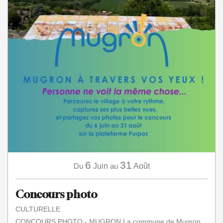
6
31
Du
Juin
au
Août
Concours photo
CULTURELLE
CONCOURS PHOTO - MUGRON La commune de Mugron