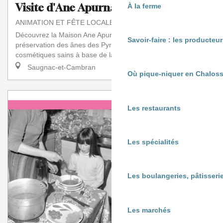
Visite d'Ane Apurna
À la ferme
ANIMATION ET FÊTE LOCALE
Découvrez la Maison Ane Apurna : un lieu unique dédié à la
Savoir-faire : les producte
préservation des ânes des Pyrénées et à la fabrication de
cosmétiques sains à base de lait...
Saugnac-et-Cambran
Où pique-niquer en Chaloss
Les restaurants
Les spécialités
Les boulangeries, pâtisserie
Les marchés