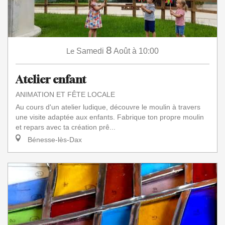
8
Le
Samedi
Août
à 10:00
Atelier enfant
ANIMATION ET FÊTE LOCALE
Au cours d'un atelier ludique, découvre le moulin à travers
une visite adaptée aux enfants. Fabrique ton propre moulin
et repars avec ta création prê...
Bénesse-lès-Dax