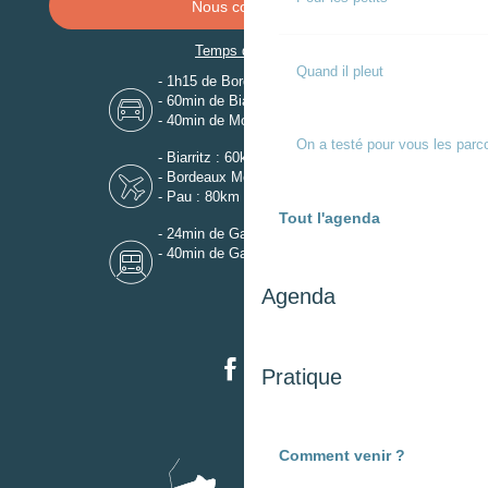
Nous contacter
Temps de trajet
Quand il pleut
- 1h15 de Bordeaux
- 60min de Biarritz
- 40min de Mont-de-Marsan
On a testé pour vous les parc
- Biarritz : 60km
- Bordeaux Mérignac : 110km
- Pau : 80km
Tout l'agenda
- 24min de Gare de Dax
- 40min de Gare de Mont-de-Marsan
Agenda
Pratique
Comment venir ?