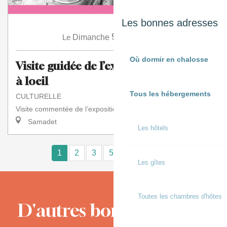
Les bonnes adresses
9
Le
Dimanche
Août
à 16:00
Où dormir en chalosse
Visite guidée de l’exposition Manger
à loeil
Tous les hébergements
CULTURELLE
Visite commentée de l’exposition " Mangerà l'œil"
Samadet
Les hôtels
1
2
3
5+
10+
15
❯
❯❯
Les gîtes
Toutes les chambres d'hôtes
D'autres bons moments