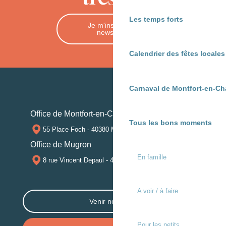
Les temps forts
Je m'inscris à la
newsletter
Calendrier des fêtes locale
Carnaval de Montfort-en-Ch
Office de Montfort-en-Chalosse
Tous les bons moments
55 Place Foch - 40380 MONTFORT-EN-CHALOSSE
Office de Mugron
En famille
8 rue Vincent Depaul - 40250 MUGRON
A voir / à faire
Venir nous voir
Pour les petits