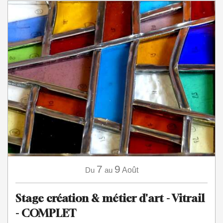
7
9
Du
au
Août
Stage création & métier d'art - Vitrail
- COMPLET