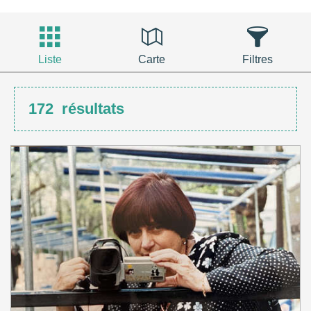
Liste
Carte
Filtres
172
résultats