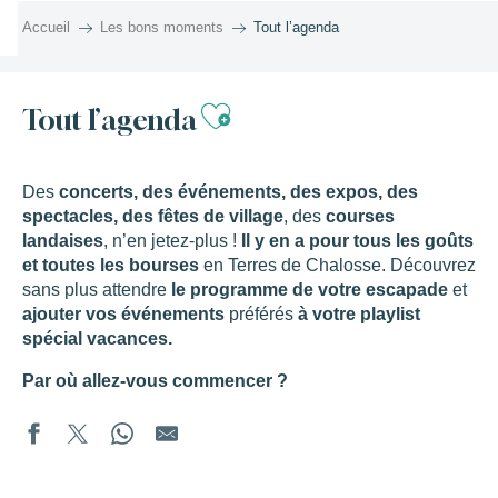
Aller
Accueil
Les bons moments
Tout l’agenda
au
contenu
principal
Ajouter aux favor
Tout l’agenda
Des
concerts, des événements, des expos, des
spectacles, des fêtes de village
, des
courses
landaises
, n’en jetez-plus !
Il y en a pour tous les goûts
et toutes les bourses
en Terres de Chalosse. Découvrez
sans plus attendre
le programme de votre escapade
et
ajouter vos événements
préférés
à votre playlist
spécial vacances.
Par où allez-vous commencer ?