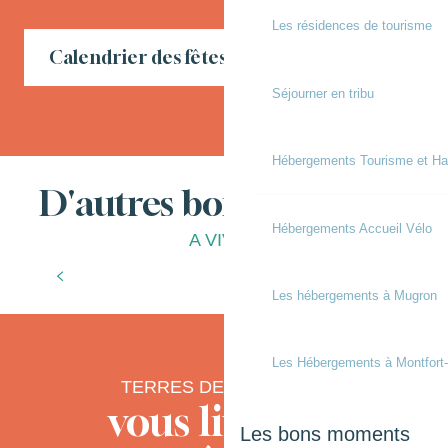
Les résidences de tourisme
Calendrier des fêtes locales en Chalosse
Séjourner en tribu
Hébergements Tourisme et Ha
D'autres bonnes choses
Hébergements Accueil Vélo
A VIVRE
L’office de tourisme
T
Les hébergements à Mugron
Les Hébergements à Montfort
TERRES DE CHALOSSE
vous livre ses
Les bons moments