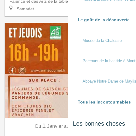
Faïence et des Arts de la table a l’honneur de rece...
Samadet
Le goût de la découverte
Musée de la Chalosse
Parcours de la bastide à Mont
Abbaye Notre Dame de Mayli
Tous les incontournables
Les bonnes choses
1
31
Du
Janvier
au
Décembre