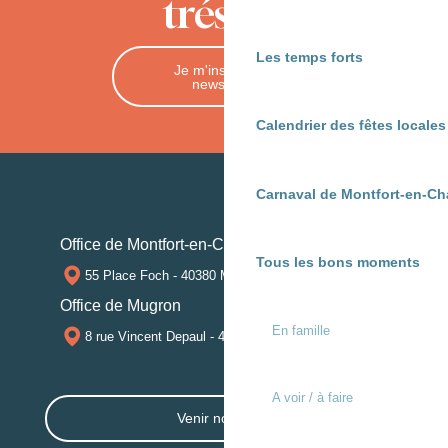
trésors
Les temps forts
Je m'inscris à la
newsletter
Calendrier des fêtes locale
Carnaval de Montfort-en-Ch
Office de Montfort-en-Chalosse
Tous les bons moments
55 Place Foch - 40380 MONTFORT-EN-CHALOSSE
Office de Mugron
En famille
8 rue Vincent Depaul - 40250 MUGRON
A voir / à faire
Venir nous voir