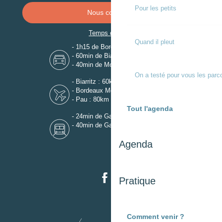
Pour les petits
Nous contacter
Temps de trajet
Quand il pleut
- 1h15 de Bordeaux
- 60min de Biarritz
- 40min de Mont-de-Marsan
On a testé pour vous les parc
- Biarritz : 60km
- Bordeaux Mérignac : 110km
- Pau : 80km
Tout l'agenda
- 24min de Gare de Dax
- 40min de Gare de Mont-de-Marsan
Agenda
Pratique
Comment venir ?