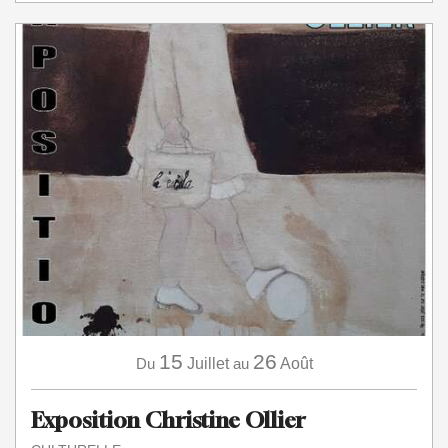
15
26
Du
Juillet
au
Août
Exposition Christine Ollier