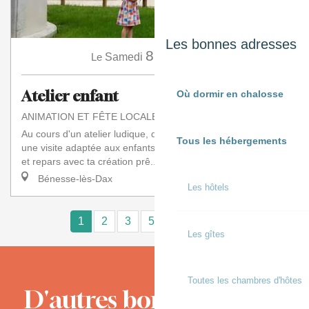
Les bonnes adresses
8
Le
Samedi
Août
à 10:00
Atelier enfant
Où dormir en chalosse
ANIMATION ET FÊTE LOCALE
Au cours d'un atelier ludique, découvre le moulin à travers
Tous les hébergements
une visite adaptée aux enfants. Fabrique ton propre moulin
et repars avec ta création prê...
Bénesse-lès-Dax
Les hôtels
1
2
3
5+
10+
15
❯
❯❯
Les gîtes
Toutes les chambres d'hôtes
D'autres bons moments