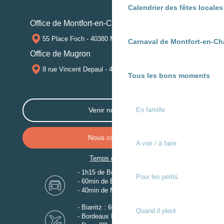
Calendrier des fêtes locale
Office de Montfort-en-Chalosse
55 Place Foch - 40380 MONTFORT-EN-CHALOSSE
Carnaval de Montfort-en-Ch
Office de Mugron
8 rue Vincent Depaul - 40250 MUGRON
Tous les bons moments
En famille
Venir nous voir
Nous contacter
A voir / à faire
Temps de trajet
- 1h15 de Bordeaux
Pour les petits
- 60min de Biarritz
- 40min de Mont-de-Marsan
- Biarritz : 60km
Quand il pleut
- Bordeaux Mérignac : 110km