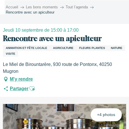
Aller
Accueil
Les bons moments
Tout l’agenda
au
Rencontre avec un apiculteur
contenu
principal
Jeudi 10 septembre de 15:00 à 17:00
Rencontre avec un apiculteur
ANIMATION ET FÊTE LOCALE
AGRICULTURE
FLEURS PLANTES
NATURE
VISITE
Le Miel de Birountarère, 930 route de Pontonx, 40250
Mugron
M'y rendre
Ajouter aux favoris
Partager
+4 photos