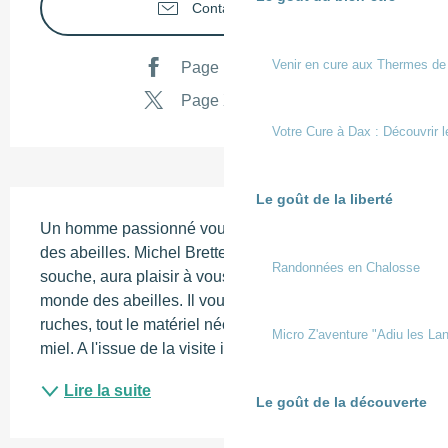
Contactez-nous
Venir en cure aux Thermes de
Page Facebook
Page X
Votre Cure à Dax : Découvrir l
Description
Le goût de la liberté
Un homme passionné vous dévoile tous les secrets 
des abeilles. Michel Brettes, chalossais de pure 
Randonnées en Chalosse
souche, aura plaisir à vous transporter dans le 
monde des abeilles. Il vous invite à découvrir les 
ruches, tout le matériel nécessaire à la récolte du 
Micro Z'aventure "Adiu les Lan
miel. A l'issue de la visite il vous offrira une...
Lire la suite
Le goût de la découverte