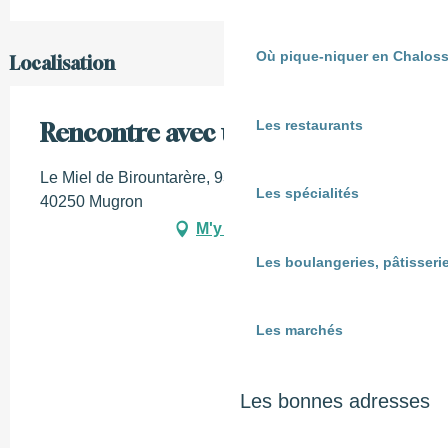
Où pique-niquer en Chaloss
Localisation
Les restaurants
Rencontre avec un apiculteur
Le Miel de Birountarère, 930 route de Pontonx,
Les spécialités
40250 Mugron
M'y rendre
Les boulangeries, pâtisserie
Les marchés
Les bonnes adresses