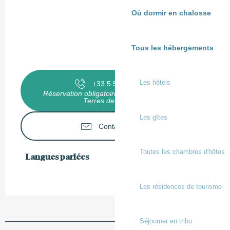
Où dormir en chalosse
Tous les hébergements
Les hôtels
+33 5 58 98 58
▒▒
Réservation obligatoire à l'office de tourisme
Terres de Chalosse
Les gîtes
Contactez-nous
Toutes les chambres d'hôtes
Langues parlées
Langues parlées
Les résidences de tourisme
Séjourner en tribu