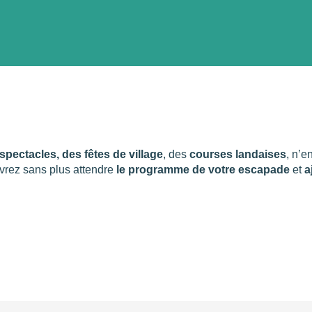
ter aux favori
pectacles, des fêtes de village
, des
courses landaises
, n’e
vrez sans plus attendre
le programme de votre escapade
et
a