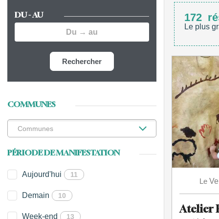
DU - AU
172
ré
Le plus gr
Rechercher
COMMUNES
PÉRIODE DE MANIFESTATION
Aujourd'hui
11
Le
Ve
Demain
10
Atelier 
Week-end
13