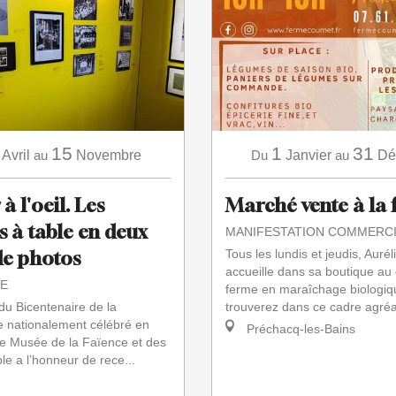
15
1
31
Avril
au
Novembre
Du
Janvier
au
Dé
 l'oeil. Les
Marché vente à la
s à table en deux
MANIFESTATION COMMERC
de photos
Tous les lundis et jeudis, Aurél
accueille dans sa boutique au
E
ferme en maraîchage biologiq
 du Bicentenaire de la
trouverez dans ce cadre agréa
e nationalement célébré en
Préchacq-les-Bains
e Musée de la Faïence et des
ble a l’honneur de rece...