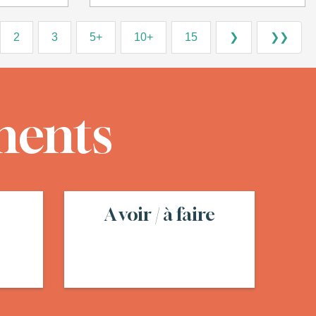
2
3
5+
10+
15
❯
❯❯
ments
A voir / à faire