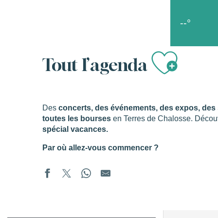
Aller
Accueil
Les bons moments
Tout l’agenda
au
--°
contenu
principal
Ajou
s
Tout l’agenda
Des
concerts, des événements, des expos, des s
toutes les bourses
en Terres de Chalosse. Décou
spécial vacances.
Par où allez-vous commencer ?