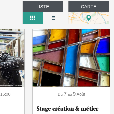
LISTE
CARTE
7
9
 15:00
Du
au
Août
Stage création & métier