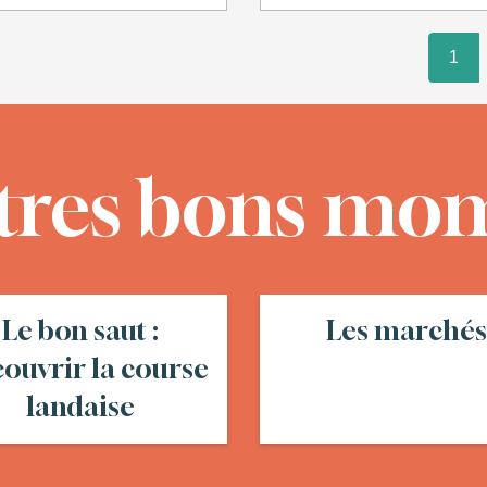
1
tres bons mo
Le bon saut :
Les marchés
ouvrir la course
landaise