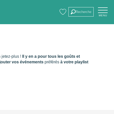
Recherche
MENU
Voir les favoris
s
n jetez-plus !
Il y en a pour tous les goûts et
jouter vos événements
préférés
à votre playlist