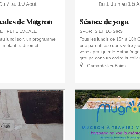
7
10
1
16
Du
au
Août
Du
Juin
au
A
ocales de Mugron
Séance de yoga
 ET FÊTE LOCALE
SPORTS ET LOISIRS
au lundi soir, un programme
Tous les lundis de 15h à 16h 
é, mêlant tradition et
une parenthèse dans votre jou
venez pratiquer le Hatha Yoga 
groupe dans un cadre bucoliqu
Gamarde-les-Bains