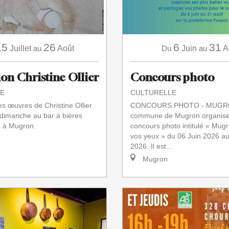
15
26
6
31
Juillet
au
Août
Du
Juin
au
A
ion Christine Ollier
Concours photo
E
CULTURELLE
es œuvres de Christine Ollier
CONCOURS PHOTO - MUGR
dimanche au bar à bières
commune de Mugron organise
s à Mugron.
concours photo intitulé « Mugr
vos yeux » du 06 Juin 2026 au
2026. Il est...
Mugron