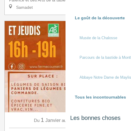
Faïence et des Arts de la table a l’honneur de rece...
Samadet
Le goût de la découverte
Musée de la Chalosse
Parcours de la bastide à Mont
Abbaye Notre Dame de Mayli
Tous les incontournables
Les bonnes choses
1
31
Du
Janvier
au
Décembre