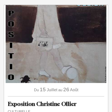
15
26
Du
Juillet
au
Août
Exposition Christine Ollier
CULTURELLE