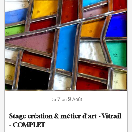
7
9
Du
au
Août
Stage création & métier d'art - Vitrail
- COMPLET