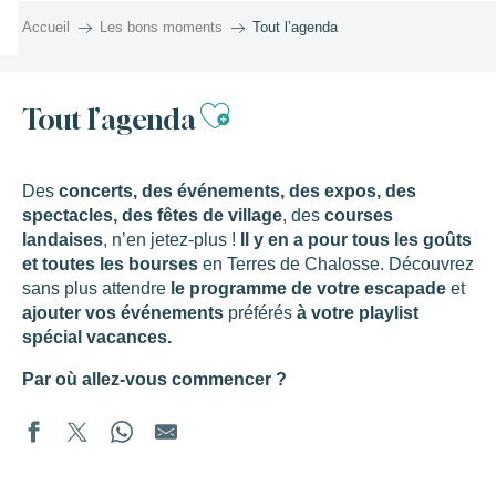
Aller
Accueil
Les bons moments
Tout l’agenda
au
contenu
principal
Ajouter aux favor
Tout l’agenda
Des
concerts, des événements, des expos, des
spectacles, des fêtes de village
, des
courses
landaises
, n’en jetez-plus !
Il y en a pour tous les goûts
et toutes les bourses
en Terres de Chalosse. Découvrez
sans plus attendre
le programme de votre escapade
et
ajouter vos événements
préférés
à votre playlist
spécial vacances.
Par où allez-vous commencer ?