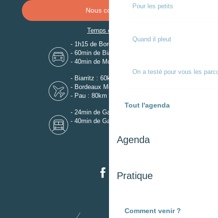
Pour les petits
Nous contacter
Temps de trajet
Quand il pleut
- 1h15 de Bordeaux
- 60min de Biarritz
- 40min de Mont-de-Marsan
On a testé pour vous les parc
- Biarritz : 60km
- Bordeaux Mérignac : 110km
- Pau : 80km
Tout l'agenda
- 24min de Gare de Dax
- 40min de Gare de Mont-de-Marsan
Agenda
Pratique
Comment venir ?