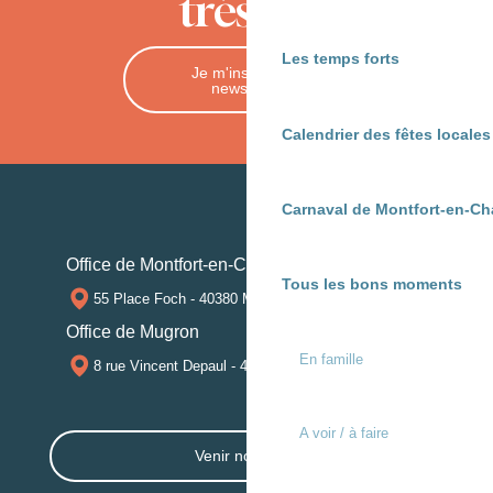
trésors
Les temps forts
Je m'inscris à la
newsletter
Calendrier des fêtes locale
Carnaval de Montfort-en-Ch
Office de Montfort-en-Chalosse
Tous les bons moments
55 Place Foch - 40380 MONTFORT-EN-CHALOSSE
Office de Mugron
En famille
8 rue Vincent Depaul - 40250 MUGRON
A voir / à faire
Venir nous voir