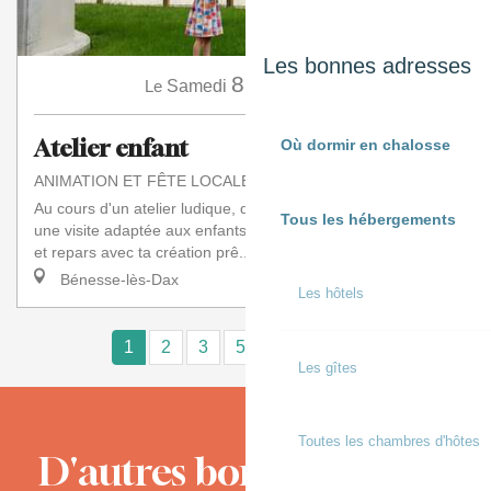
Les bonnes adresses
8
Le
Samedi
Août
à 10:00
Atelier enfant
Où dormir en chalosse
ANIMATION ET FÊTE LOCALE
Au cours d'un atelier ludique, découvre le moulin à travers
Tous les hébergements
une visite adaptée aux enfants. Fabrique ton propre moulin
et repars avec ta création prê...
Bénesse-lès-Dax
Les hôtels
1
2
3
5+
10+
15
❯
❯❯
Les gîtes
Toutes les chambres d'hôtes
D'autres bons moments