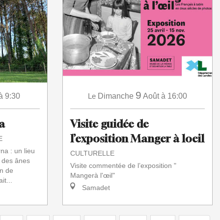
9
Le
Dimanche
Août
à 16:00
à 9:30
Visite guidée de
a
l’exposition Manger à loeil
E
a : un lieu
CULTURELLE
n des ânes
Visite commentée de l’exposition "
on de
Mangerà l'œil"
it...
Samadet