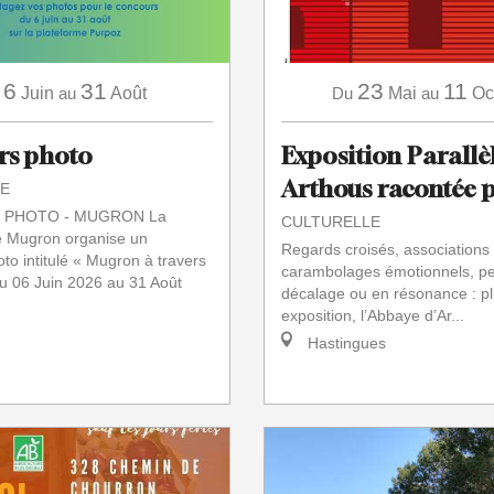
6
31
23
11
Juin
au
Août
Du
Mai
au
Oc
rs photo
Exposition Parallèl
Arthous racontée p
E
PHOTO - MUGRON La
CULTURELLE
 Mugron organise un
Regards croisés, associations
to intitulé « Mugron à travers
carambolages émotionnels, pe
u 06 Juin 2026 au 31 Août
décalage ou en résonance : pl
.
exposition, l’Abbaye d’Ar...
Hastingues