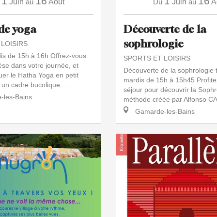
1
16
1
16
Juin
au
Août
Du
Juin
au
A
de yoga
Découverte de la
sophrologie
 LOISIRS
dis de 15h à 16h Offrez-vous
SPORTS ET LOISIRS
se dans votre journée, et
Découverte de la sophrologie 
uer le Hatha Yoga en petit
mardis de 15h à 15h45 Profite
un cadre bucolique....
séjour pour découvrir la Sophr
les-Bains
méthode créée par Alfonso C
Gamarde-les-Bains