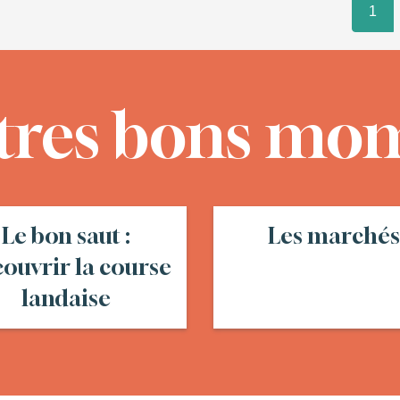
1
tres bons mo
Le bon saut :
Les marchés
ouvrir la course
landaise