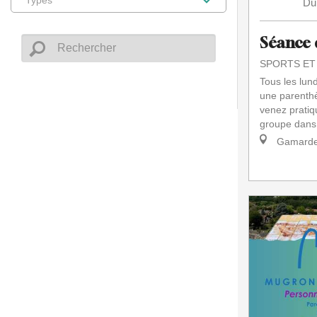
Du
Séance 
SPORTS ET
Tous les lun
une parenthè
venez pratiq
groupe dans 
Gamarde-