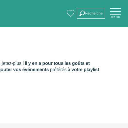
Recherche
MENU
Voir les favoris
s
n jetez-plus !
Il y en a pour tous les goûts et
jouter vos événements
préférés
à votre playlist