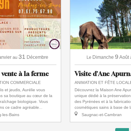
31
9
anvier
au
Décembre
Le
Dimanche
Août
vente à la ferme
Visite d'Ane Apurn
TION COMMERCIALE
ANIMATION ET FÊTE LOCAL
is et jeudis, Aurélie vous
Découvrez la Maison Ane Apurn
ns sa boutique au cœur de la
unique dédié à la préservatio
raîchage biologique. Vous
des Pyrénées et à la fabricati
ns ce cadre agréable...
cosmétiques sains à base de la
-les-Bains
Saugnac-et-Cambran