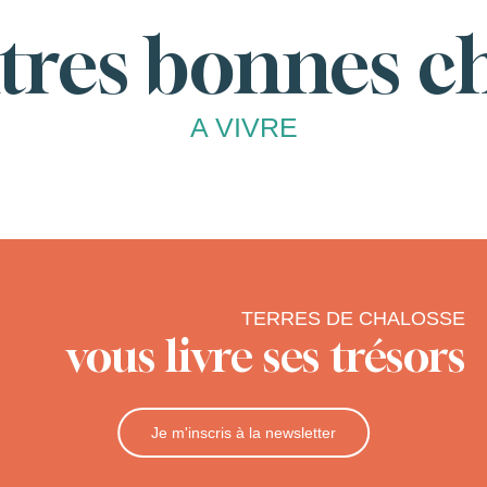
tres bonnes c
A VIVRE
s d’automne ?
TERRES DE CHALOSSE
vous livre ses trésors
Je m'inscris à la newsletter