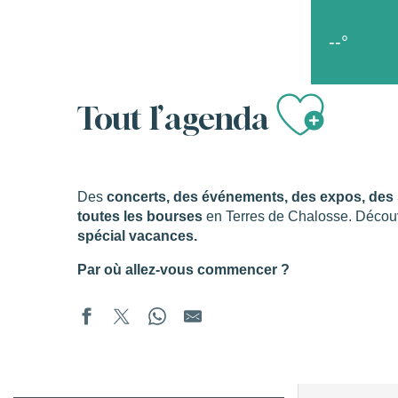
Aller
Accueil
Les bons moments
Tout l’agenda
au
--°
contenu
principal
Ajou
s
Tout l’agenda
Des
concerts, des événements, des expos, des s
toutes les bourses
en Terres de Chalosse. Décou
spécial vacances.
Par où allez-vous commencer ?