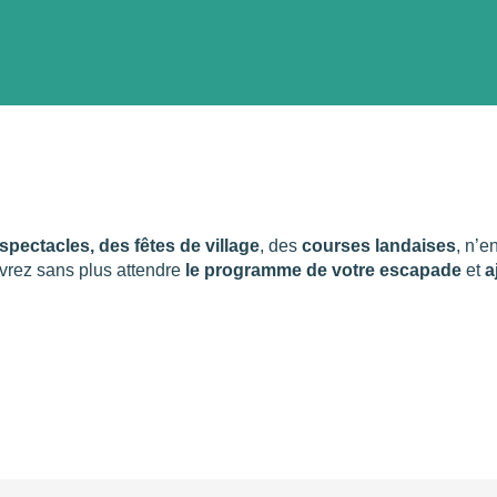
ter aux favori
pectacles, des fêtes de village
, des
courses landaises
, n’e
vrez sans plus attendre
le programme de votre escapade
et
a