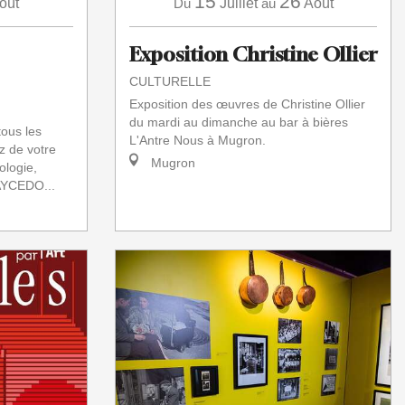
15
26
oût
Du
Juillet
au
Août
Exposition Christine Ollier
CULTURELLE
Exposition des œuvres de Christine Ollier
du mardi au dimanche au bar à bières
tous les
L'Antre Nous à Mugron.
z de votre
Mugron
ologie,
AYCEDO...