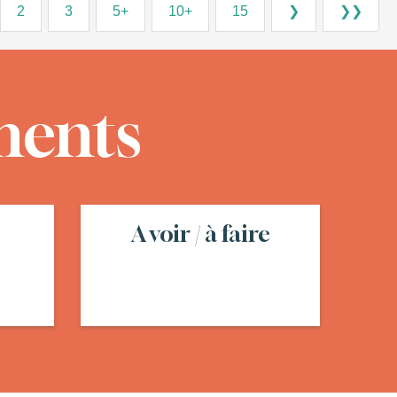
2
3
5+
10+
15
❯
❯❯
ments
A voir / à faire