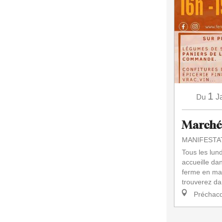
1
Du
J
Marché 
MANIFESTA
Tous les lund
accueille da
ferme en ma
trouverez da
Préchacq