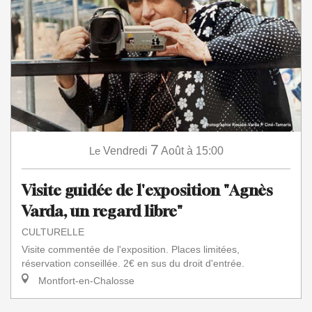
7
Le
Vendredi
Août
à 15:00
Visite guidée de l'exposition "Agnès
Varda, un regard libre"
CULTURELLE
Visite commentée de l'exposition. Places limitées,
réservation conseillée. 2€ en sus du droit d'entrée.
Montfort-en-Chalosse