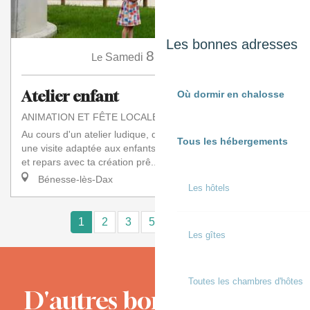
Les bonnes adresses
8
Le
Samedi
Août
à 10:00
Atelier enfant
Où dormir en chalosse
ANIMATION ET FÊTE LOCALE
Au cours d'un atelier ludique, découvre le moulin à travers
Tous les hébergements
une visite adaptée aux enfants. Fabrique ton propre moulin
et repars avec ta création prê...
Bénesse-lès-Dax
Les hôtels
1
2
3
5+
10+
15
❯
❯❯
Les gîtes
Toutes les chambres d'hôtes
D'autres bons moments