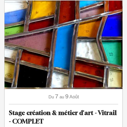
7
9
Du
au
Août
Stage création & métier d'art - Vitrail
- COMPLET