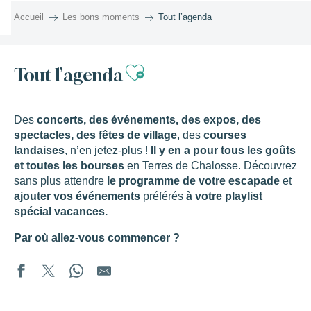
Aller
Accueil
Les bons moments
Tout l’agenda
au
contenu
principal
Ajouter aux favor
Tout l’agenda
Des
concerts, des événements, des expos, des
spectacles, des fêtes de village
, des
courses
landaises
, n’en jetez-plus !
Il y en a pour tous les goûts
et toutes les bourses
en Terres de Chalosse. Découvrez
sans plus attendre
le programme de votre escapade
et
ajouter vos événements
préférés
à votre playlist
spécial vacances.
Par où allez-vous commencer ?