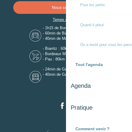
Pour les petits
Nous contacter
Temps de trajet
Quand il pleut
- 1h15 de Bordeaux
- 60min de Biarritz
- 40min de Mont-de-Marsan
On a testé pour vous les parc
- Biarritz : 60km
- Bordeaux Mérignac : 110km
- Pau : 80km
Tout l'agenda
- 24min de Gare de Dax
- 40min de Gare de Mont-de-Marsan
Agenda
Pratique
Comment venir ?