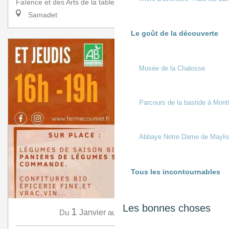
Faïence et des Arts de la table a l’honneur de rece...
Samadet
Le goût de la découverte
Musée de la Chalosse
Parcours de la bastide à Mont
Abbaye Notre Dame de Mayli
Tous les incontournables
Les bonnes choses
1
31
Du
Janvier
au
Décembre