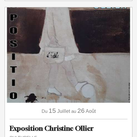
15
26
Du
Juillet
au
Août
Exposition Christine Ollier