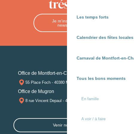
trésors
Les temps forts
Je m'inscris à la
newsletter
Calendrier des fêtes locale
Carnaval de Montfort-en-Ch
Office de Montfort-en-Chalosse
Tous les bons moments
55 Place Foch - 40380 MONTFORT-EN-CHALOSSE
Office de Mugron
En famille
8 rue Vincent Depaul - 40250 MUGRON
A voir / à faire
Venir nous voir