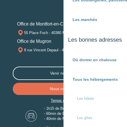
Les boulangeries, pâtisserie
Les marchés
Office de Montfort-en-Chalosse
55 Place Foch - 40380 MONTFORT-EN-CHALOSSE
Les bonnes adresses
Office de Mugron
8 rue Vincent Depaul - 40250 MUGRON
Où dormir en chalosse
Venir nous voir
Tous les hébergements
Nous contacter
Les hôtels
Temps de trajet
- 1h15 de Bordeaux
- 60min de Biarritz
Les gîtes
- 40min de Mont-de-Marsan