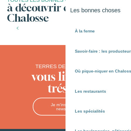
TOUTES LES BONNES CHOSES
à découvrir en Terres de
Les bonnes choses
Chalosse
Venir en cure aux Thermes de Préchacq-
les-Bains
À la ferme
Savoir-faire : les producte
TERRES DE CHALOSSE
Où pique-niquer en Chaloss
vous livre ses
trésors
Les restaurants
Je m'inscris à la
newsletter
Les spécialités