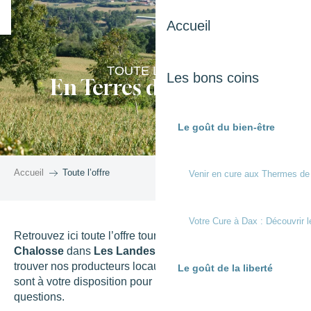
Aller
Accueil
au
contenu
principal
TOUTE L'OFFRE
Les bons coins
En Terres de Chalosse
Le goût du bien-être
Accueil
Toute l’offre
Venir en cure aux Thermes de
Votre Cure à Dax : Découvrir l
Retrouvez ici toute l’offre touristique des Terres de
Chalosse
dans
Les Landes
. Où dormir, où manger, où
trouver nos producteurs locaux, mais aussi nos services
Le goût de la liberté
sont à votre disposition pour répondre à toutes vos
questions.