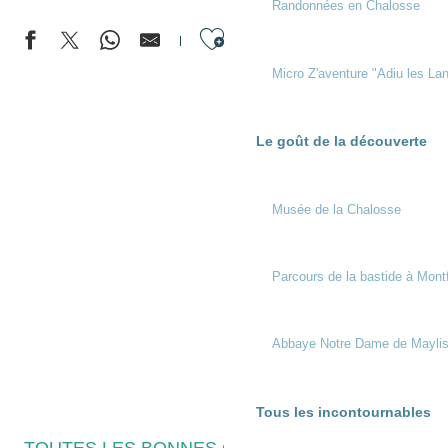
Randonnées en Chalosse
Ajouter aux favor
Micro Z'aventure "Adiu les Lan
Le goût de la découverte
A pied
Les Hébergements à Montfort-en-
Chalosse
Activités en famille
Circuits de randonnées au départ de
Musée de la Chalosse
Savoir-faire : les producteurs et
Montfort en Chalosse
commerces
A voir / à faire
Tout l’agenda
Parcours de la bastide à Mont
Les hébergements à Mugron
Circuits de randonnées au départ de
Les Conteurs des Landes : ici, on livre nos
Mugron
petits secrets landais !
Abbaye Notre Dame de Mayli
Les sites nature à Mugron
Tous les incontournables
Tous les incontournables