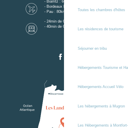
- Biarritz : 60km
- Bordeaux Mérignac : 110km
Toutes les chambres d'hôtes
- Pau : 80km
- 24min de Gare de Dax
- 40min de Gare de Mont-de-Marsan
Les résidences de tourisme
Séjourner en tribu
Hébergements Tourisme et Ha
Hébergements Accueil Vélo
Les hébergements à Mugron
Les Hébergements à Montfort