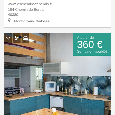
www.lescheminsdeberdis.fr
194 Chemin de Berdis
40380
Montfort-en-Chalosse
À partir de
360 €
Semaine (meublé)