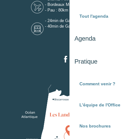
- Bordeaux Mérignac : 110km
- Pau : 80km
Tout l'agenda
- 24min de Gare de Dax
- 40min de Gare de Mont-de-Marsan
Agenda
Pratique
Comment venir ?
L'équipe de l'Office
Nos brochures