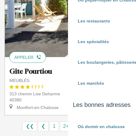
Où pique-niquer en Chaloss
Les restaurants
Les spécialités
APPELER
Les boulangeries, pâtisserie
Gîte Pourtiou
MEUBLÉS
Les marchés
313 chemin Lise Deharme
40380
Les bonnes adresses
Montfort-en-Chalosse
❮❮
❮
1
2+
6
7
8
❯
❯❯
Où dormir en chalosse