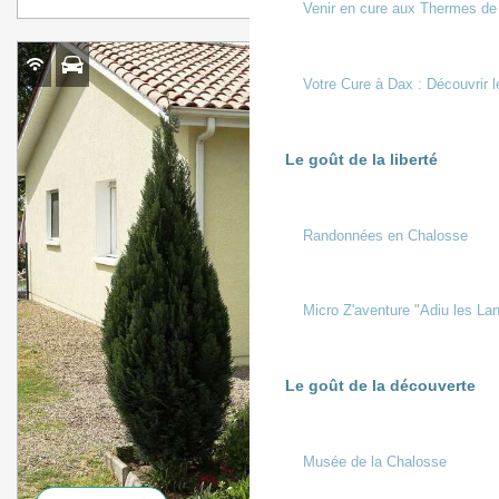
Venir en cure aux Thermes de
À partir de
385 €
Votre Cure à Dax : Découvrir l
Semaine (meublé)
Le goût de la liberté
Randonnées en Chalosse
Micro Z'aventure "Adiu les Lan
Le goût de la découverte
Musée de la Chalosse