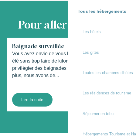
Tous les hébergements
Pour aller plus loin...
Les hôtels
Baignade surveillée
A
Les gîtes
Vous avez envie de vous baigner en Chalosse cet
été sans trop faire de kilomètres ? Vous souhaitez
privilégier des baignades surveillées ? N’attendez
Toutes les chambres d'hôtes
plus, nous avons de...
Les résidences de tourisme
Lire la suite
Séjourner en tribu
Hébergements Tourisme et Ha