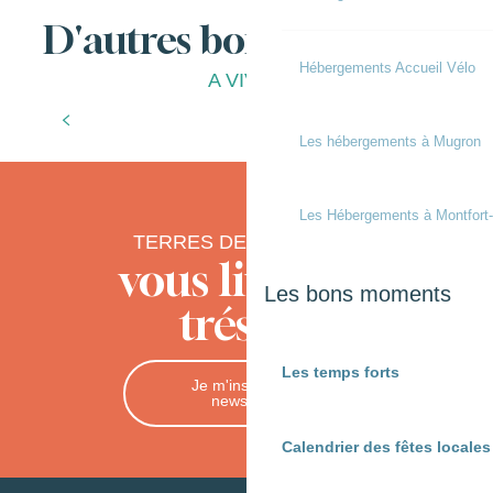
D'autres bonnes choses
Hébergements Accueil Vélo
A VIVRE
Automne Gourmand
T
Les hébergements à Mugron
Les Hébergements à Montfort
TERRES DE CHALOSSE
vous livre ses
Les bons moments
trésors
Les temps forts
Je m'inscris à la
newsletter
Calendrier des fêtes locale