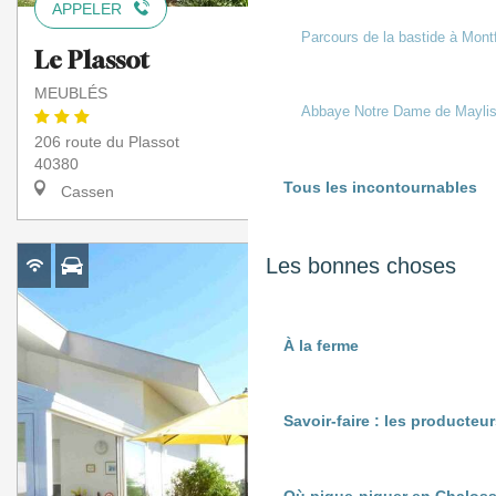
APPELER
Parcours de la bastide à Mont
Le Plassot
MEUBLÉS
Abbaye Notre Dame de Mayli
206 route du Plassot
40380
Tous les incontournables
Cassen
À partir de
Les bonnes choses
345 €
Semaine (meublé)
À la ferme
Savoir-faire : les producte