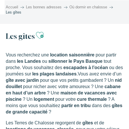
Aller
Accueil
Les bonnes adresses
Où dormir en chalosse
au
Les gîtes
contenu
principal
Ajouter aux favoris
Les gîtes
Vous recherchez une
location saisonnière
pour partir
dans
les Landes
ou
sillonner le Pays Basque
tout
proche. Vous souhaitez des
escapades à l’océan
ou des
journées sur
les plages landaises
.Vous avez envie d’un
gîte avec jardin
pour que vos petits gambadent ? Un
nid
douillet
pour nicher avec votre amoureux ? Une
cabane
en haut d’un arbre
? Une
maison de vacances avec
piscine
? Un
logement
pour votre
cure thermale
? A
moins que vous souhaitiez
partir en tribu
dans des
gîtes
de grande capacité
?
Les Terres de Chalosse regorgent de
gîtes
et de