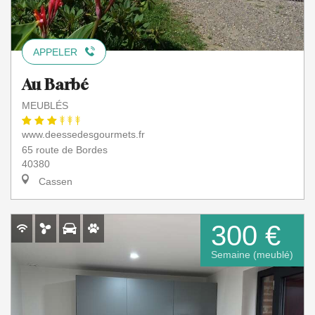
APPELER
Au Barbé
MEUBLÉS
www.deessedesgourmets.fr
65 route de Bordes
40380
Cassen
300 €
Semaine (meublé)