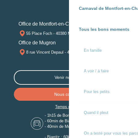
Carnaval de Montfort-en-Ch
Office de Montfort-en-Chalosse
Tous les bons moments
55 Place Foch - 40380 MONTFORT-EN-CHALOSSE
Office de Mugron
En famille
8 rue Vincent Depaul - 40250 MUGRON
A voir / à faire
Venir nous voir
Pour les petits
Nous contacter
Temps de trajet
Quand il pleut
- 1h15 de Bordeaux
- 60min de Biarritz
- 40min de Mont-de-Marsan
On a testé pour vous les parc
- Biarritz : 60km