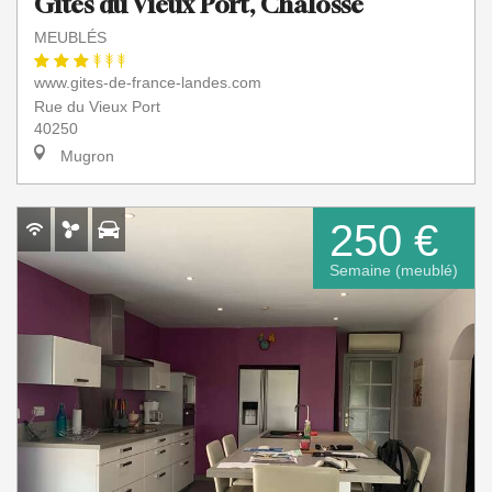
Gîtes du Vieux Port, Chalosse
MEUBLÉS
www.gites-de-france-landes.com
Rue du Vieux Port
40250
Mugron
250 €
Semaine (meublé)