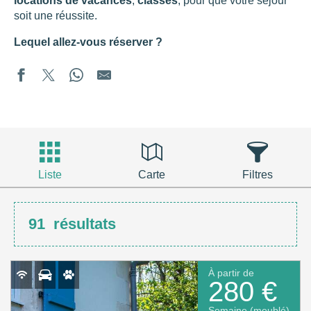
locations de vacances
,
classés
, pour que votre séjour
soit une réussite.
Lequel allez-vous réserver ?
Liste
Carte
Filtres
91
résultats
À partir de
280 €
Semaine (meublé)