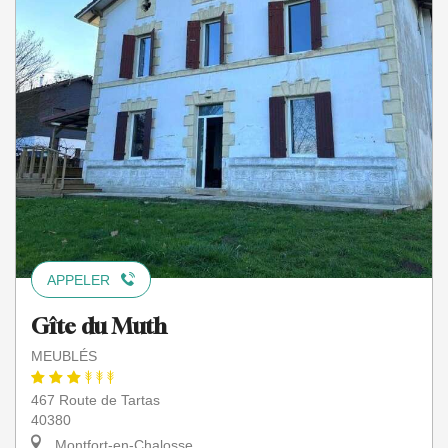
APPELER
Gîte du Muth
MEUBLÉS
467 Route de Tartas
40380
Montfort-en-Chalosse