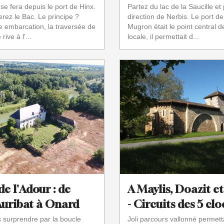
se fera depuis le port de Hinx.
Partez du lac de la Saucille et
erez le Bac. Le principe ?
direction de Nerbis. Le port d
e embarcation, la traversée de
Mugron était le point central 
rive à l'...
locale, il permettait d...
de l'Adour : de
A Maylis, Doazit e
Auribat à Onard
- Circuits des 5 cl
 surprendre par la boucle
Joli parcours vallonné permett