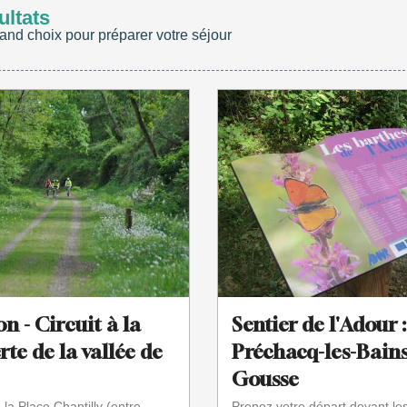
ultats
and choix pour préparer votre séjour
n - Circuit à la
Sentier de l'Adour 
te de la vallée de
Préchacq-les-Bains
Gousse
la Place Chantilly (entre
Prenez votre départ devant le