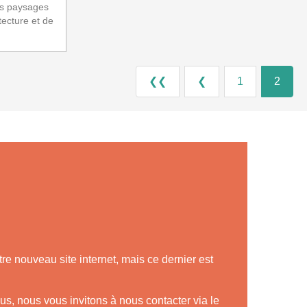
es paysages
tecture et de
❮❮
❮
1
2
tre nouveau site internet, mais ce dernier est
us, nous vous invitons à nous contacter via le