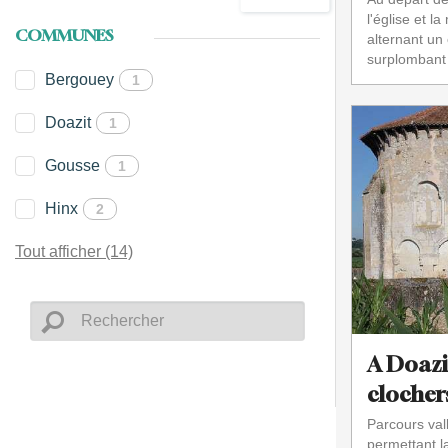
l'église et l
COMMUNES
alternant un
surplombant l
Bergouey
1
Doazit
1
Gousse
1
Hinx
2
Tout afficher (14)
A Doazit
clocher
Parcours vall
permettant l