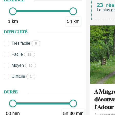
23
rés
Le plus gr
1 km
54 km
DIFFICULTÉ
Très facile
6
Facile
16
Moyen
10
Difficile
1
A Mugro
DURÉE
découver
l'Adour
00 min
5h 30 min
Au départ de 