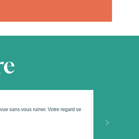
re
Tous les h
ue sans vous ruiner. Votre regard se
Hôtel, chambre d’h
Les Landes, mais v
Lire la suite