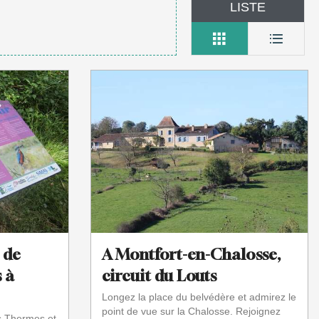
LISTE
: de
A Montfort-en-Chalosse,
 à
circuit du Louts
Longez la place du belvédère et admirez le
point de vue sur la Chalosse. Rejoignez
s Thermes et