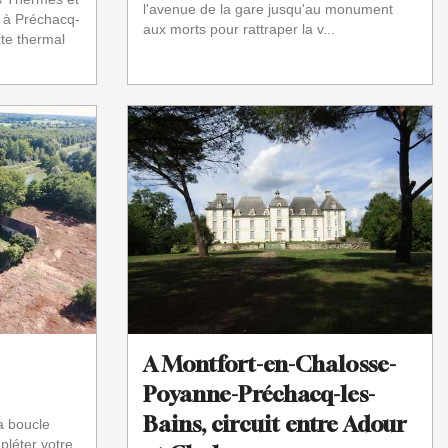
l'avenue de la gare jusqu'au monument
é à Préchacq-
aux morts pour rattraper la v...
ite thermal
A Montfort-en-Chalosse-
Poyanne-Préchacq-les-
Bains, circuit entre Adour
a boucle
léter votre