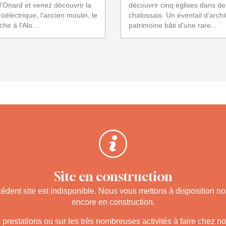
'Onard et venez découvrir la
découvrir cinq églises dans d
oélectrique, l'ancien moulin, le
chalossais. Un éventail d'archi
che à l'Alo...
patrimoine bâti d'une rare...
Site en construction
cédent site est indisponible. Nous vous mettons à disposition no
encore en construction.
 prestations ou sur les très nombreuses activités à faire chez no