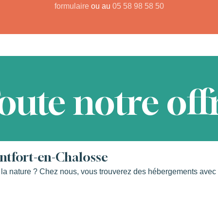
formulaire
ou au
05 58 98 58 50
oute notre off
ntfort-en-Chalosse
la nature ? Chez nous, vous trouverez des hébergements avec v