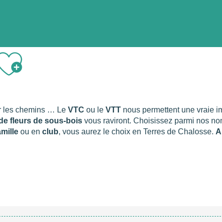
nnées en Chalosse
Les randos VTT / VTC
Ajouter aux fa
ur les chemins … Le
VTC
ou le
VTT
nous permettent une vraie im
 de fleurs de sous-bois
vous raviront. Choisissez parmi nos 
amille
ou en
club
, vous aurez le choix en Terres de Chalosse.
A