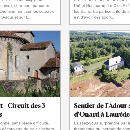
a mairie), charmant parcours
l'hôtel-Restaurant Le Clos Pit
 cheminement sur les coteaux
les-Bains. La particularité du s
'Adour et sur l...
est d'avoir des sourc...
 - Circuit des 3
Sentier de l'Adour :
s
d'Onard à Laurède
onné, sans réelle difficulté,
Laissez-vous surprendre par l
a découverte de trois clochers.
thématique qui permet de comp