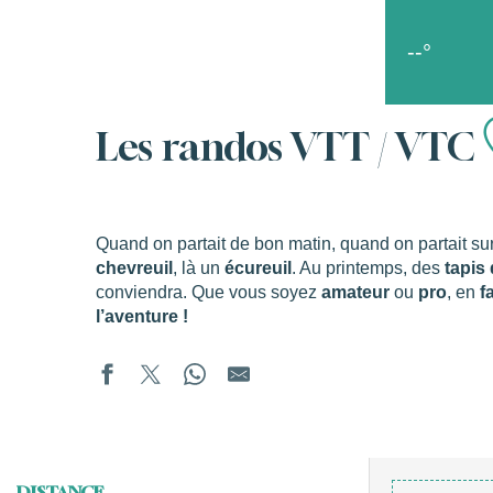
Aller
Accueil
Les bons coins
Le goût de la liberté
Rando
au
--°
contenu
principal
s
Les randos VTT / VTC
Quand on partait de bon matin, quand on partait s
chevreuil
, là un
écureuil
. Au printemps, des
tapis
conviendra. Que vous soyez
amateur
ou
pro
, en
f
l’aventure !
DISTANCE