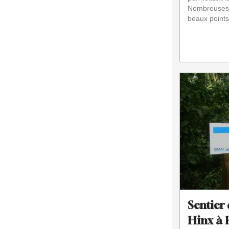
Nombreuses r
beaux points
Sentier 
Hinx à 