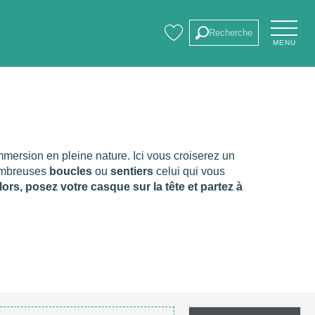
Recherche
MENU
Voir les favoris
voris
mersion en pleine nature. Ici vous croiserez un
nombreuses
boucles
ou
sentiers
celui qui vous
lors, posez votre casque sur la tête et partez à