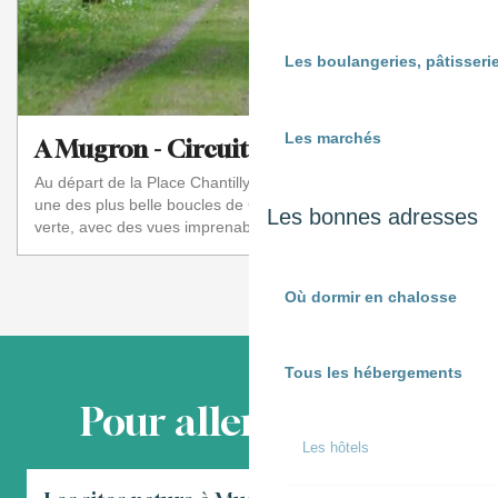
Les boulangeries, pâtisserie
Les marchés
A Mugron - Circuit du Port
Au départ de la Place Chantilly (entre l'église et la mairie),
une des plus belle boucles de Chalosse empruntant sa voie
Les bonnes adresses
verte, avec des vues imprenab...
❮❮
❮
1
2
Où dormir en chalosse
Tous les hébergements
Pour aller plus loin
Les hôtels