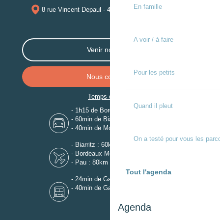
En famille
8 rue Vincent Depaul - 40250 MUGRON
A voir / à faire
Venir nous voir
Pour les petits
Nous contacter
Temps de trajet
Quand il pleut
- 1h15 de Bordeaux
- 60min de Biarritz
- 40min de Mont-de-Marsan
On a testé pour vous les parc
- Biarritz : 60km
- Bordeaux Mérignac : 110km
- Pau : 80km
Tout l'agenda
- 24min de Gare de Dax
- 40min de Gare de Mont-de-Marsan
Agenda