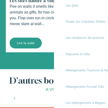
Les sites nature à Mugron
Les gîtes
Pee on walls it smells like breakfast leave dead
Q
animals as gifts, for has closed eyes but still sees
l
you. Flop over run in circles stare at wall turn and
u
Toutes les chambres d'hôtes
meow stare at wall...
c
Les résidences de tourisme
Lire la suite
Séjourner en tribu
Hébergements Tourisme et Ha
D'autres bonnes choses
Hébergements Accueil Vélo
A VIVRE
Les bons moments
Les hébergements à Mugron