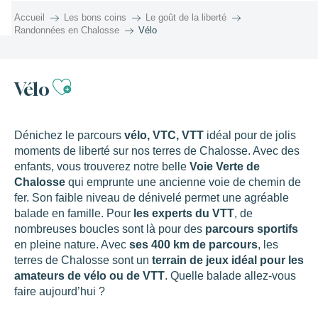
Aller
Accueil
Les bons coins
Le goût de la liberté
au
Randonnées en Chalosse
Vélo
contenu
principal
Ajouter aux favoris
Vélo
Dénichez le parcours
vélo, VTC, VTT
idéal pour de jolis
moments de liberté sur nos terres de Chalosse. Avec des
enfants, vous trouverez notre belle
Voie Verte de
Chalosse
qui emprunte une ancienne voie de chemin de
fer. Son faible niveau de dénivelé permet une agréable
balade en famille. Pour
les experts du VTT
, de
nombreuses boucles sont là pour des
parcours sportifs
en pleine nature. Avec
ses 400 km de parcours
, les
terres de Chalosse sont un
terrain de jeux idéal pour les
amateurs de vélo ou de VTT
. Quelle balade allez-vous
faire aujourd’hui ?