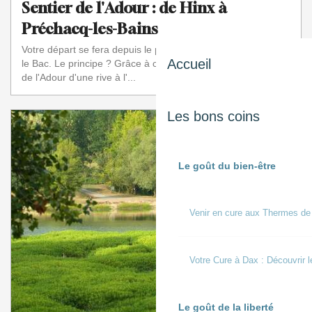
Sentier de l'Adour : de Hinx à
Préchacq-les-Bains
Votre départ se fera depuis le port de Hinx. Vous y trouverez
Accueil
le Bac. Le principe ? Grâce à cette embarcation, la traversée
de l'Adour d'une rive à l'...
Les bons coins
Le goût du bien-être
Venir en cure aux Thermes de
Votre Cure à Dax : Découvrir l
Le goût de la liberté