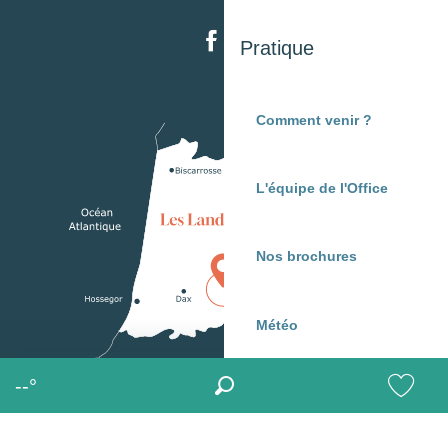
Pratique
Comment venir ?
L'équipe de l'Office
Nos brochures
Météo
--°
Recherche
MENU
Voir les 