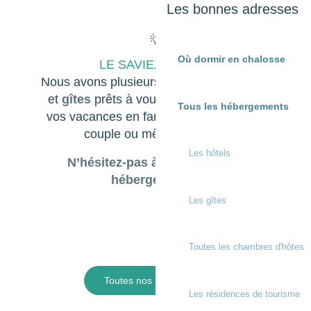
Les bonnes adresses
Où dormir en chalosse
LE SAVIEZ-VOUS ?
Nous avons plusieurs
chambres d’hôtes
et
gîtes
prêts à vous accueillir pendant
Tous les hébergements
vos vacances en famille, entre amis, en
couple ou même en solo !
Les hôtels
N’hésitez-pas à consulter nos
hébergements!
Les gîtes
Micro Z'aventures "Adiu les
Landais!"
Les 
Toutes les chambres d'hôtes
Toutes nos randonnées
Les résidences de tourisme