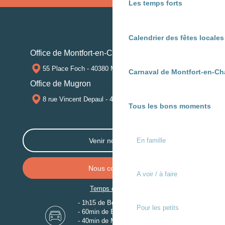
Les temps forts
Calendrier des fêtes locale
Office de Montfort-en-Chalosse
55 Place Foch - 40380 MONTFORT-EN-CHALOSSE
Carnaval de Montfort-en-Ch
Office de Mugron
8 rue Vincent Depaul - 40250 MUGRON
Tous les bons moments
En famille
Venir nous voir
Nous contacter
A voir / à faire
Temps de trajet
- 1h15 de Bordeaux
Pour les petits
- 60min de Biarritz
- 40min de Mont-de-Marsan