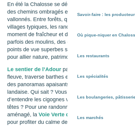
En été la Chalosse se découvre à pied, au rythme
des chemins ombragés et des paysages
Savoir-faire : les producte
vallonnés. Entre forêts, quelques vignes et petits
villages typiques, les randonnées offrent un
moment de fraîcheur et d’évasion. On y croise
Où pique-niquer en Chaloss
parfois des moulins, des églises romanes et des
points de vue superbes sur les Pyrénées. Parfait
Les restaurants
pour allier nature, patrimoine et douceur estivale.
Le sentier de l’Adour
par exemple, qui suit le
fleuve, traverse barthes et forêts et vous offrira
Les spécialités
des panoramas apaisants sur la campagne
landaise. Qui sait ? Vous aurez peut-être le plaisir
Les boulangeries, pâtisserie
d’entendre les cigognes voler au dessus de vos
têtes ? Pour une randonnée sur un chemin
aménagé, la
Voie Verte de Chalosse
sera idéal
Les marchés
pour profiter du calme de la nature en hiver.