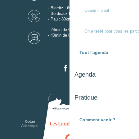
- Biarritz : 60km
Quand il pleut
- Bordeaux Mérignac : 110km
- Pau : 80km
- 24min de Gare de Dax
On a testé pour vous les parc
- 40min de Gare de Mont-de-Marsan
Tout l'agenda
Agenda
Pratique
Comment venir ?