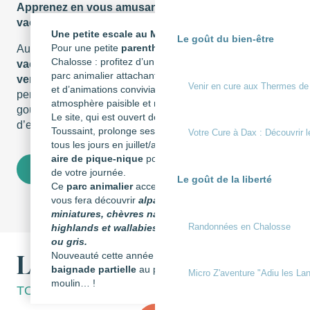
Apprenez en vous amusant : ateliers “Vive les
vacances” au Musée de la Chalosse
Une petite escale au Moulin de Poyaller?
Le goût du bien-être
Pour une petite
parenthèse bucolique
en
Au Musée de la Chalosse, à Montfort-en-Chalosse,
les
Chalosse : profitez d’un moulin en activité, d’un
vacances prennent un parfum d’autrefois… mais
parc animalier attachant, de balades sur l’eau
version fun !
Les ateliers « Vive les vacances » sont
Venir en cure aux Thermes de
et d’animations conviviales dans une
pensés pour les enfants curieux : on y fabrique, on y
atmosphère paisible et rafraîchissante.
goûte, on y joue… et les parents retrouvent leur âme
Le site, qui est ouvert de Pâques à la
d’enfant. Du patrimoine, oui, mais jamais poussiéreux !
Toussaint, prolonge ses horaires l’été et ouvre
Votre Cure à Dax : Découvrir l
tous les jours en juillet/août. Il y a même une
aire de pique-nique
pour faire une pause lors
Découvrir le Musée
de votre journée.
Le goût de la liberté
Ce
parc animalier
accessible en visite libre,
vous fera découvrir
alpagas, ânes
miniatures, chèvres naines, vaches
Randonnées en Chalosse
highlands et wallabies de Bennett blancs
ou gris.
Nouveauté cette année : possibilité de
Le Moulin de Poyaller
baignade partielle
au pied de la chute du
Micro Z'aventure "Adiu les Lan
moulin… !
TOURNE, TOURNE PETIT MOULIN