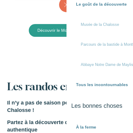
Le goût de la découverte
Musée de la Chalosse
Découvrir le Moulin de Poyaller
Parcours de la bastide à Mont
Abbaye Notre Dame de Mayli
Les randos en Chalosse
Tous les incontournables
Il n’y a pas de saison pour randonner en
Les bonnes choses
Chalosse !
Partez à la découverte d’un territoire
À la ferme
authentique