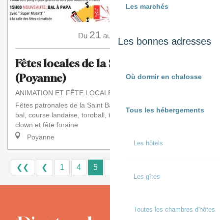
Les marchés
21
24
Du
au
Août
Les bonnes adresses
Fêtes locales de la Saint Barthélémy
(Poyanne)
Où dormir en chalosse
ANIMATION ET FÊTE LOCALE
Fêtes patronales de la Saint Barthélémy, repas populaires,
Tous les hébergements
bal, course landaise, toroball, tiap, bodega, feux d'artifice,
clown et fête foraine
Poyanne
Les hôtels
❮❮
❮
1
4
5
6
10+
15
❯
❯❯
Les gîtes
Toutes les chambres d'hôtes