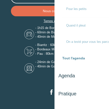
Pour les petits
Nous contacter
Temps de trajet
Quand il pleut
- 1h15 de Bordeaux
- 60min de Biarritz
- 40min de Mont-de-Marsan
On a testé pour vous les parc
- Biarritz : 60km
- Bordeaux Mérignac : 110km
- Pau : 80km
Tout l'agenda
- 24min de Gare de Dax
- 40min de Gare de Mont-de-Marsan
Agenda
Pratique