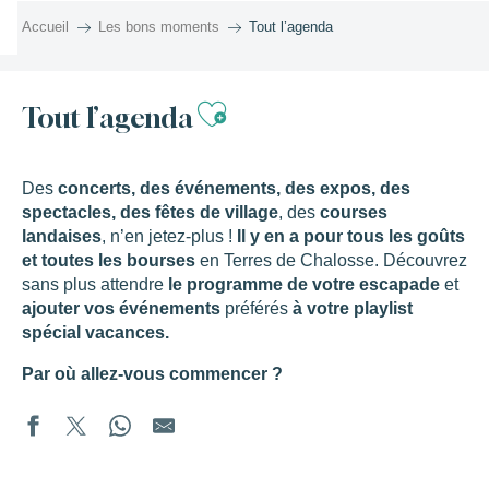
Aller
Accueil
Les bons moments
Tout l’agenda
au
contenu
principal
Ajouter aux favor
Tout l’agenda
Des
concerts, des événements, des expos, des
spectacles, des fêtes de village
, des
courses
landaises
, n’en jetez-plus !
Il y en a pour tous les goûts
et toutes les bourses
en Terres de Chalosse. Découvrez
sans plus attendre
le programme de votre escapade
et
ajouter vos événements
préférés
à votre playlist
spécial vacances.
Par où allez-vous commencer ?