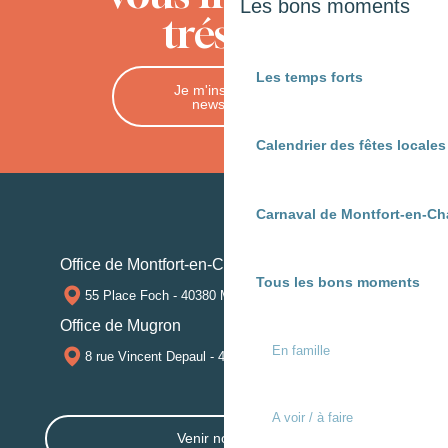
Les bons moments
trésors
Les temps forts
Je m'inscris à la
newsletter
Calendrier des fêtes locale
Carnaval de Montfort-en-Ch
Office de Montfort-en-Chalosse
Tous les bons moments
55 Place Foch - 40380 MONTFORT-EN-CHALOSSE
Office de Mugron
En famille
8 rue Vincent Depaul - 40250 MUGRON
A voir / à faire
Venir nous voir