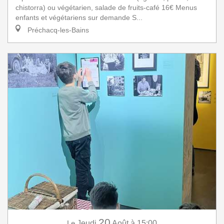
chistorra) ou végétarien, salade de fruits-café 16€ Menus
enfants et végétariens sur demande S...
Préchacq-les-Bains
20
Le
Jeudi
Août
à 15:00