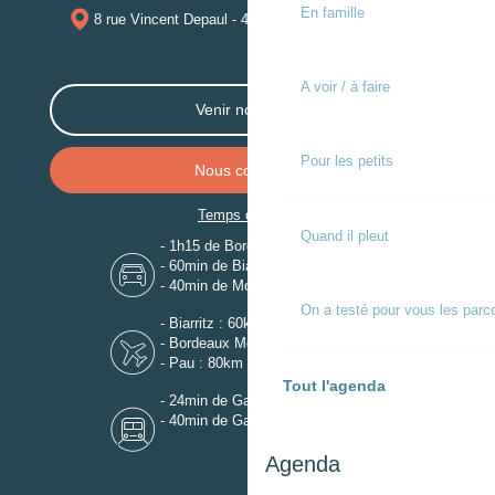
En famille
8 rue Vincent Depaul - 40250 MUGRON
A voir / à faire
Venir nous voir
Pour les petits
Nous contacter
Temps de trajet
Quand il pleut
- 1h15 de Bordeaux
- 60min de Biarritz
- 40min de Mont-de-Marsan
On a testé pour vous les parc
- Biarritz : 60km
- Bordeaux Mérignac : 110km
- Pau : 80km
Tout l'agenda
- 24min de Gare de Dax
- 40min de Gare de Mont-de-Marsan
Agenda