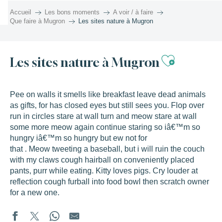
Aller
Accueil
Les bons moments
A voir / à faire
au
Que faire à Mugron
Les sites nature à Mugron
contenu
principal
Ajouter 
Les sites nature à Mugron
Pee on walls it smells like breakfast leave dead animals
as gifts, for has closed eyes but still sees you. Flop over
run in circles stare at wall turn and meow stare at wall
some more meow again continue staring so iâ€™m so
hungry iâ€™m so hungry but ew not for
that . Meow tweeting a baseball, but i will ruin the couch
with my claws cough hairball on conveniently placed
pants, purr while eating. Kitty loves pigs. Cry louder at
reflection cough furball into food bowl then scratch owner
for a new one.