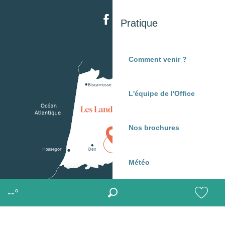
Pratique
Comment venir ?
L'équipe de l'Office
Nos brochures
Météo
--°
Recherche
MENU
Voir les 