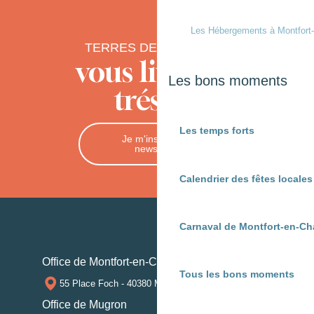
Les Hébergements à Montfort
TERRES DE CHALOSSE
vous livre ses
Les bons moments
trésors
Les temps forts
Je m'inscris à la
newsletter
Calendrier des fêtes locale
Carnaval de Montfort-en-Ch
Office de Montfort-en-Chalosse
Tous les bons moments
55 Place Foch - 40380 MONTFORT-EN-CHALOSSE
Office de Mugron