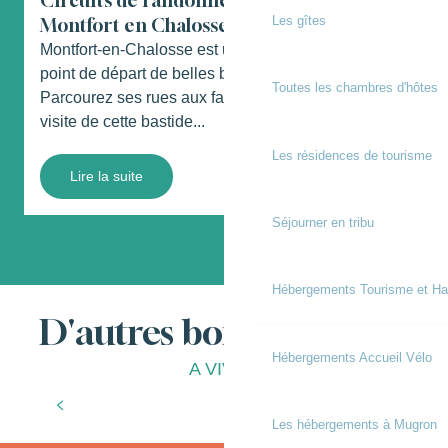
Circuits de randonnées au départ de
Les gîtes
Montfort en Chalosse
V
C
Montfort-en-Chalosse est un joli village qui sera le
v
point de départ de belles balades et randonnées.
Toutes les chambres d'hôtes
r
Parcourez ses rues aux façades colorées pour une
visite de cette bastide...
Les résidences de tourisme
Lire la suite
Séjourner en tribu
Hébergements Tourisme et Ha
D'autres bonnes choses
Hébergements Accueil Vélo
A VIVRE
À la ferme
Les hébergements à Mugron