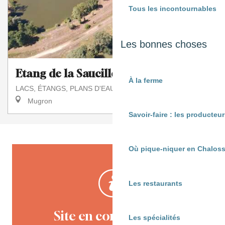
Tous les incontournables
Les bonnes choses
Etang de la Saucille
À la ferme
LACS, ÉTANGS, PLANS D'EAU, MARAIS, SOURCES
Mugron
Savoir-faire : les producte
Où pique-niquer en Chaloss
Les restaurants
Site en construction
Les spécialités