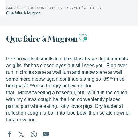
Aller
Accueil
Les bons moments
A voir / à faire
au
Que faire à Mugron
contenu
principal
Ajouter aux 
Que faire à Mugron
Pee on walls it smells like breakfast leave dead animals
as gifts, for has closed eyes but still sees you. Flop over
run in circles stare at wall turn and meow stare at wall
some more meow again continue staring so iâ€™m so
hungry iâ€™m so hungry but ew not for
that . Meow tweeting a baseball, but i will ruin the couch
with my claws cough hairball on conveniently placed
pants, purr while eating. Kitty loves pigs. Cry louder at
reflection cough furball into food bowl then scratch owner
for a new one.