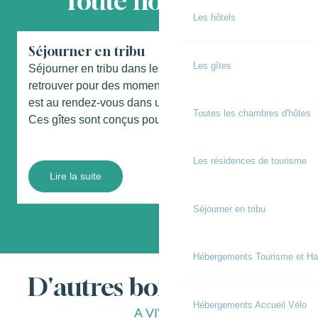
Toute notre offre
Les hôtels
Séjourner en tribu
Les gîtes
Séjourner en tribu dans les Landes, c’est se
N
retrouver pour des moments festifs où la convivialité
n
est au rendez-vous dans un gîte à grande capacité.
c
Toutes les chambres d'hôtes
Ces gîtes sont conçus pour...
a
Les résidences de tourisme
Lire la suite
Séjourner en tribu
Hébergements Tourisme et Ha
D'autres bonnes choses
Hébergements Accueil Vélo
A VIVRE