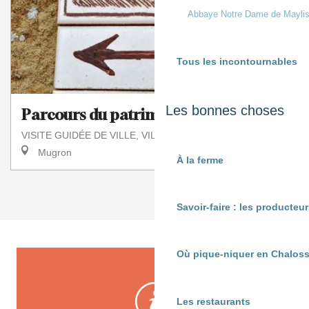
Abbaye Notre Dame de Mayli
Tous les incontournables
Les bonnes choses
Parcours du patrimoine de Mugron
VISITE GUIDÉE DE VILLE, VILLAGE
Mugron
À la ferme
1
2
❯
❯❯
Savoir-faire : les producte
Où pique-niquer en Chaloss
Les restaurants