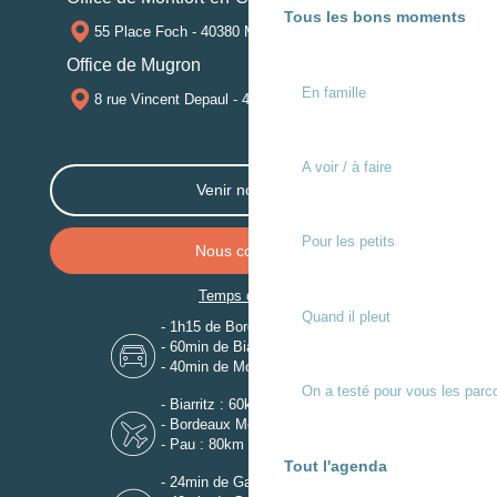
Tous les bons moments
55 Place Foch - 40380 MONTFORT-EN-CHALOSSE
Office de Mugron
En famille
8 rue Vincent Depaul - 40250 MUGRON
A voir / à faire
Venir nous voir
Pour les petits
Nous contacter
Temps de trajet
Quand il pleut
- 1h15 de Bordeaux
- 60min de Biarritz
- 40min de Mont-de-Marsan
On a testé pour vous les parc
- Biarritz : 60km
- Bordeaux Mérignac : 110km
- Pau : 80km
Tout l'agenda
- 24min de Gare de Dax