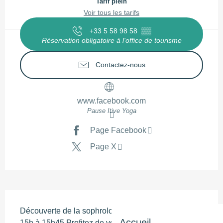
Tarif plein
Voir tous les tarifs
+33 5 58 98 58
▒▒
Réservation obligatoire à l'office de tourisme
Contactez-nous
www.facebook.com
Pause Itive Yoga
Page Facebook
Page X
Description
Découverte de la sophrologie tous les mardis de 
Accueil
15h à 15h45 Profitez de votre séjour pour découvrir 