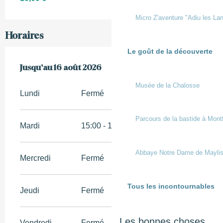
Micro Z'aventure "Adiu les Lan
Horaires
Le goût de la découverte
Du
Jusqu'au
1 juin 2026
16 août 2026
au
16 août 2026
Musée de la Chalosse
Lundi
Fermé
Parcours de la bastide à Mont
Mardi
15:00 - 15:45
Abbaye Notre Dame de Mayli
Mercredi
Fermé
Tous les incontournables
Jeudi
Fermé
Les bonnes choses
Vendredi
Fermé