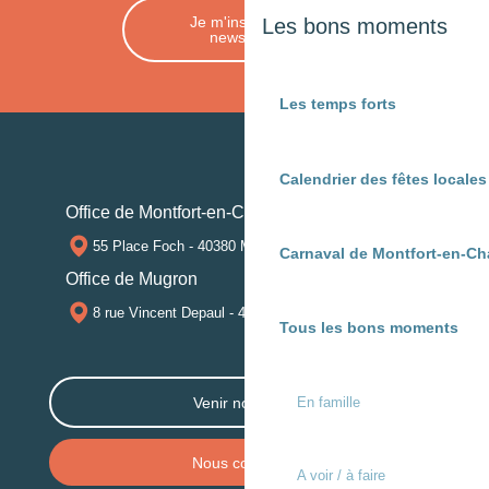
Je m'inscris à la
Les bons moments
newsletter
Les temps forts
Calendrier des fêtes locale
Office de Montfort-en-Chalosse
55 Place Foch - 40380 MONTFORT-EN-CHALOSSE
Carnaval de Montfort-en-Ch
Office de Mugron
8 rue Vincent Depaul - 40250 MUGRON
Tous les bons moments
En famille
Venir nous voir
Nous contacter
A voir / à faire