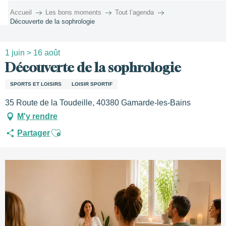
Aller
Accueil
Les bons moments
Tout l’agenda
au
Découverte de la sophrologie
contenu
principal
1 juin > 16 août
Découverte de la sophrologie
SPORTS ET LOISIRS
LOISIR SPORTIF
35 Route de la Toudeille, 40380 Gamarde-les-Bains
M'y rendre
Ajouter aux favoris
Partager