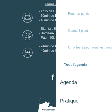
Temps de trajet
- 1h15 de Bordeaux
Pour les petits
- 60min de Biarritz
- 40min de Mont-de-Marsan
- Biarritz : 60km
Quand il pleut
- Bordeaux Mérignac : 110km
- Pau : 80km
- 24min de Gare de Dax
On a testé pour vous les parc
- 40min de Gare de Mont-de-Marsan
Tout l'agenda
Agenda
Pratique